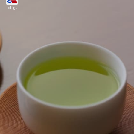
Telugu
గ్రీన్ టీని రోజూ తాగడం వల్ల మెదడు పనితీరు
మెరుగుపడుతుంది. ఇది మీ మూడ్‌ను కూడా మెరుగుపరిచి,
ఆందోళనను దూరం చేస్తుంది.
Image credits: Getty