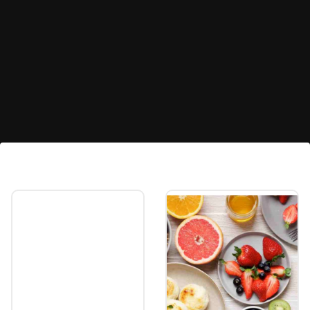
రక్తంలో చక్కెర స్థాయిల నియంత్రణ
గ్రీన్ టీని రోజూ తాగడం వల్ల రక్తంలో చక్కెర స్థాయిలు
అదుపులో ఉంటాయి. ఇది డయాబెటిస్ ప్రమాదాన్ని
తగ్గించడంలో సహాయపడుతుంది.
Image credits: freepik