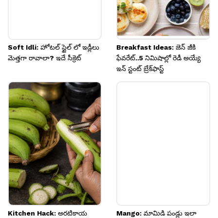
Soft Idli: హోటల్ స్టైల్ లో ఇడ్లీలు
Breakfast Ideas: జెన్ జీకి
మెత్తగా రావాలా? ఇదే సీక్రెట్
ఫేవరేట్..5 నిమిషాల్లో రెడీ అయ్యే
ఇన్ స్టంట్ బ్రేక్‌ఫాస్ట్
Kitchen Hack: అరటికాయ
Mango: మామిడి పండ్లు ఇలా