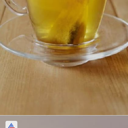
ఆందోళనను తగ్గిస్తుంది