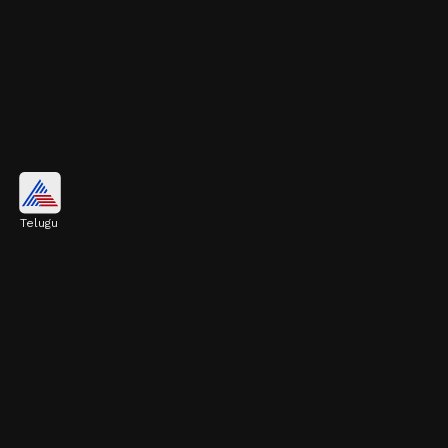
కాలేయ వాపును తగ్గిస్తుంది
Telugu
గ్రీన్ టీలో ఉండే కాటెచిన్స్ అనే సమ్మేళనాలు కాలేయ
వాపును తగ్గిస్తాయి. జీవక్రియను మెరుగుపరిచి, ఆరోగ్యాన్ని
కాపాడతాయి.
Image credits: Getty