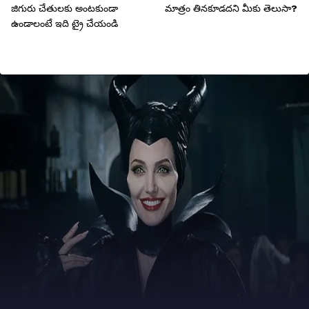
జిగురు చేతులకు అంటకుండా
మాత్రం తినకూడదని మీకు తెలుసా?
ఉండాలంటే ఇది ట్రై చేయండి