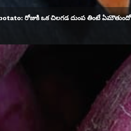
otato: రోజుకి ఒక చిలగడ దుంప తింటే ఏమౌతుందో