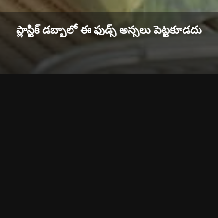
ప్లాస్టిక్ డబ్బాలో ఈ ఫుడ్స్ అస్సలు పెట్టకూడదు