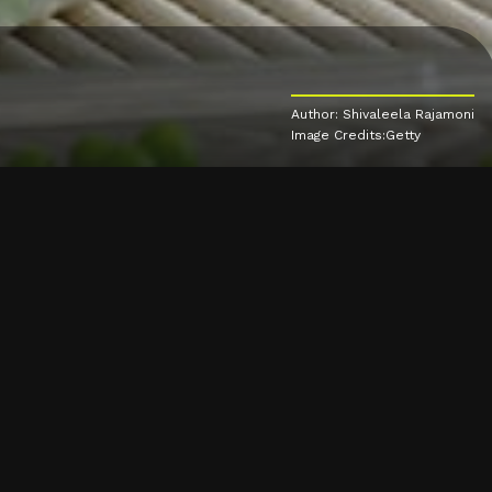
Author: Shivaleela Rajamoni
Image Credits:Getty