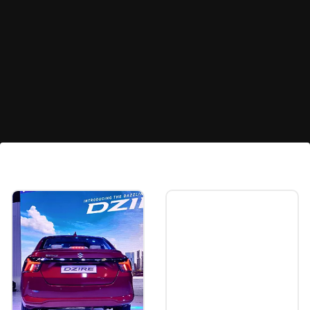
లిమిట్ రూ.2 లక్షలు
సేవింగ్స్ అకౌంట్ లో ఒక రోజులో రూ.2 లక్షలకు మించి నగదు
లావాదేవీలు చేయకూడదు.
Image credits: social media