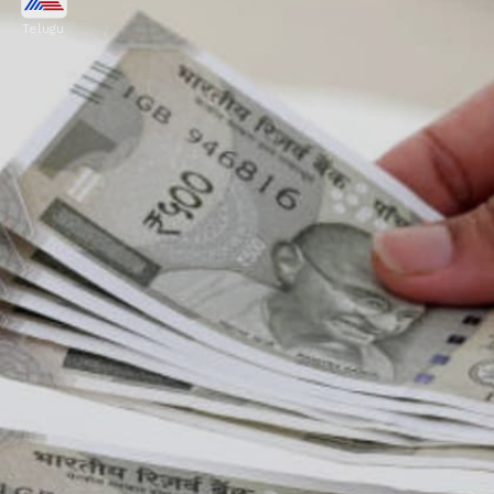
Telugu
ఆదాయపు పన్ను నిబంధనల ప్రకారం PAN లేదా ఆధార్
వివరాలు ఇవ్వాలి.
Image credits: Getty