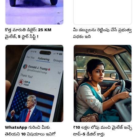
కొత్త మారుతి డిజైర్: 25 KM
మీ డబ్బులను రెట్టింపు చేసే ప్రభుత్వ
మైలేజ్, 5 స్టార్ సేఫ్టీ !
పథకం ఇది
WhatsApp గురించి మీకు
₹10 లక్షల లోపు మంచి మైలేజ్ ఇచ్చే
తెలియని 10 విషయాలు ఇవిగో
టాప్-5 డీజిల్ కార్లు