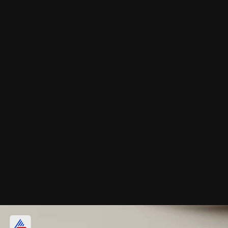
ఆధార్ నంబర్