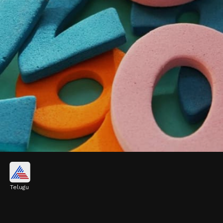
మంచి స్థానం సంపాదిస్తారు..
Telugu
మూలసంఖ్య 3 కలిగిన అమ్మాయిలు తమ మంచి
స్వభావంతో భర్త, అత్తమామల హృదయాల్లో మంచి స్థానం
సంపాదిస్తారు.