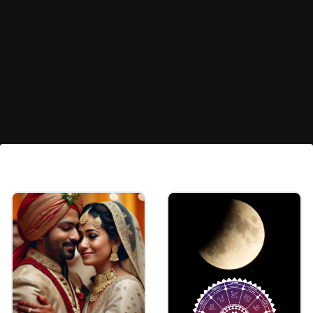
డబ్బుకు లోటుండదు
సంఖ్యాశాస్త్రం ప్రకారం ఈ తేదీల్లో పుట్టిన అమ్మాయిలను పెళ్లి
చేసుకున్న అబ్బాయిలకు జీవితంలో డబ్బుకు లోటుండదు.
Image credits: Getty