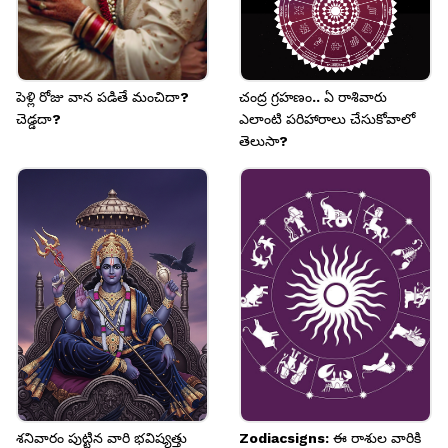
పెళ్లి రోజు వాన పడితే మంచిదా?
చంద్ర గ్రహణం.. ఏ రాశివారు
చెడ్డదా?
ఎలాంటి పరిహారాలు చేసుకోవాలో
తెలుసా?
శనివారం పుట్టిన వారి భవిష్యత్తు
Zodiacsigns: ఈ రాశుల వారికి