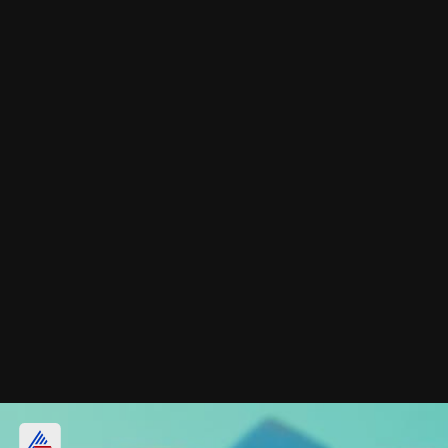
వీరి స్వభావం ఎలా ఉంటుందంటే?