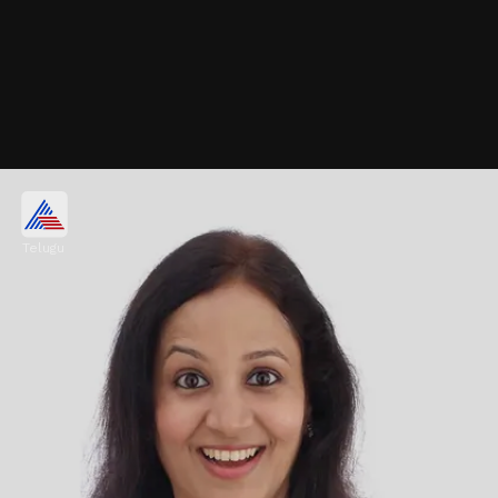
మూలసంఖ్య 3
Telugu
సంఖ్యాశాస్త్రం ప్రకారం మూలసంఖ్య 3 ఉన్న అమ్మాయిలు
ప్రత్యేకంగా ఉంటారు. చాలా అదృష్టవంతులు కూడా.
Image credits: Pixabay