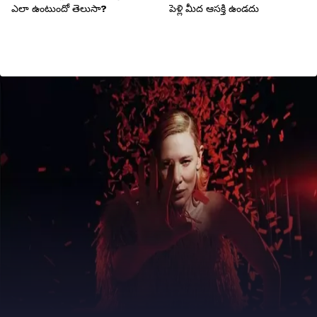
ఎలా ఉంటుందో తెలుసా?
పెళ్లి మీద ఆసక్తి ఉండదు