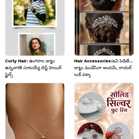
ఇస్తుంది.
Image credits: rimliboutique Instagram
Curly Hair: ఉంగరాల జుట్టు
Hair Accessories:ఇవి పెడితే...
ఉన్నవారికి సూటయ్యే బెస్ట్ హెయిర్
జుట్టు ముడేసినా అందమే, రాయల్
స్టైల్స్
లుక్ పక్కా