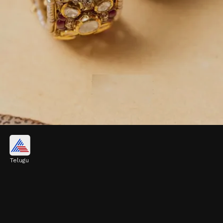
ముత్యాలు, కుందన్ స్టోన్ బ్యాంగిల్స్..
Telugu
ముత్యాలు, కుందన్ స్టోన్స్ తో పోల్కీ స్టైల్ లో ఉన్న ఈ
గాజులు చాలా అందంగా ఉంటాయి. ఇవి చేతులకు
వేసుకుంటే వేరే ఇంకేమీ అవసరమే రాదు. రాయల్ గా
కనిపిస్తారు.
Image credits: vilandiofficial Instagram