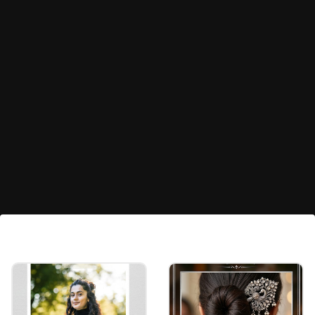
పింక్, గ్రీన్ కుందన్ & పెర్ల్ కంగన్
గులాబీ, ఆకుపచ్చ, తెలుపు రంగుల కుందన్‌లతో ఉన్న ఈ
ముత్యాల జడావు కంగన్ చూడటానికి చాలా అందంగా
ఉంటుంది. దీని సన్నని డిజైన్ చేతులకు రాయల్, క్లాసీ లుక్