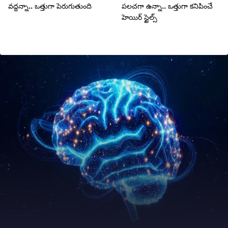
వద్దన్నా.. ఒత్తుగా పెరుగుతుంది
పలచగా ఉన్నా.. ఒత్తుగా కనిపించే
హెయిర్ స్టైల్స్