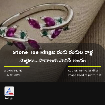
Stone Toe Rings: రంగు రంగుల రాళ్ల
మెట్టెలు...పాదాలకు మెరిసే అందం
WOMAN-LIFE
Author: ramya Sridhar
JUN 12 2026
Image Credits:pinterest
Telugu