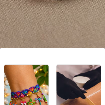
పర్పుల్ స్టోన్ మెట్టెలు
పర్పుల్ రంగు రాయి ఉన్న ఈ మెట్టెలను సులభంగా అడ్జస్ట్
చేసుకోవచ్చు. వీటిలో మీకు చిన్న, పెద్ద సైజులు సులభంగా
దొరుకుతాయి.
Image credits: pinterest