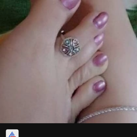
మల్టీ-కలర్ మెట్టెలు పెట్టుకోండి