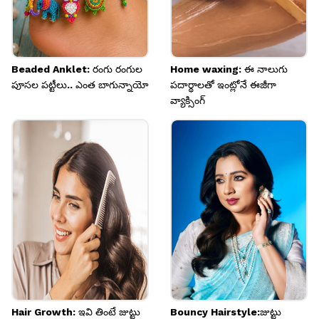
Beaded Anklet: రంగు రంగుల
Home waxing: ఈ నాలుగు
పూసల పట్టీలు.. ఎంత బాగున్నాయో
పదార్థాలతో ఇంట్లోనే ఈజీగా
వ్యాక్సింగ్
Hair Growth: ఇవి తింటే జుట్టు
Bouncy Hairstyle:జుట్టు