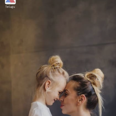
Telugu
ప్రతిరోజూ ఆరోగ్యకరమైన ఆహారం తినేలా చేయాలి.
ఆరోగ్యకరమైన ఆహారం అంటే ఏంటో కూడా చెప్పాలి.
Image credits: unsplash