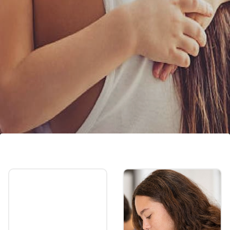
చురుకుదనం
పిల్లల్లో భయం, ఆందోళన ఎక్కువగా ఉంటాయి. కొందరు
వాటిని అధిగమించలేక డల్ అయిపోతారు. పిల్లలు ఎప్పుడూ
చురుగ్గా ఉండేలా యాక్టివిటీస్ చేయించండి.
Image credits: unsplash