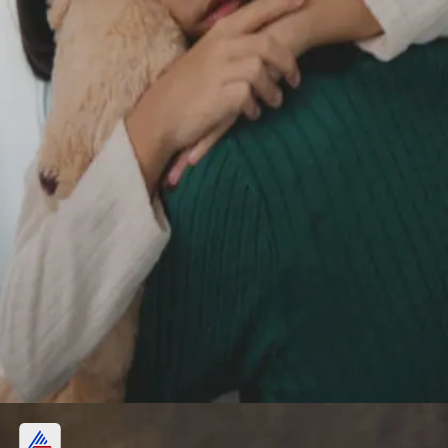
ఆహారం