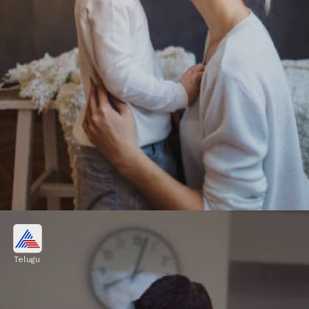
వినే అలవాటు
Telugu
మీ పిల్లలు చాలా యాక్టివ్ గా ఉంటారు. ఏదైనా సగం విని
అర్థమైంది అంటారు. కాని పూర్తిగా విని మాట్లాడే అలవాటు
చేయాలి.