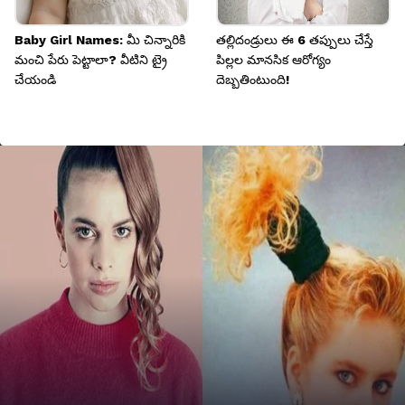
Baby Girl Names: మీ చిన్నారికి
తల్లిదండ్రులు ఈ 6 తప్పులు చేస్తే
మంచి పేరు పెట్టాలా? వీటిని ట్రై
పిల్లల మానసిక ఆరోగ్యం
చేయండి
దెబ్బతింటుంది!