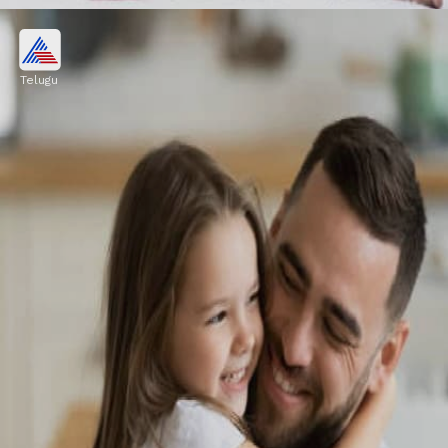
యోగా
Telugu
యోగా శరీర అభివృద్ధికి చాలా ముఖ్యం. యోగాసనాలను
వేయించడం ద్వారా శరీరంలోని అన్ని అవయవాలు
ఆరోగ్యంగా పనిచేస్తాయి.
Image credits: unsplash