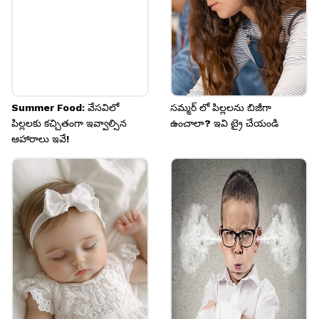
Summer Food: వేసవిలో
సమ్మర్ లో పిల్లలను బిజీగా
పిల్లలకు కచ్చితంగా ఇవ్వాల్సిన
ఉంచాలా? ఇవి ట్రై చేయండి
ఆహారాలు ఇవే!