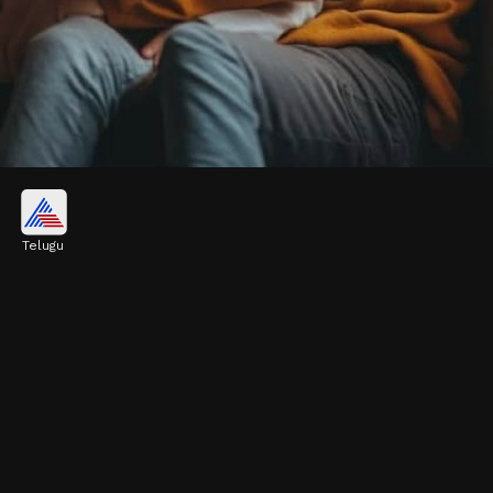
నిద్ర
Telugu
ప్రతిరోజూ రాత్రి బాగా నిద్రపోయేలా చేయాలి. కథలు చెప్పి
నిద్రపుచ్చడం, శ్లోకాలు పఠిస్తూ పడుకొనేలా చేయడం
మంచిది.
Image credits: pinterest