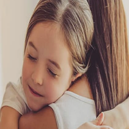
ఎలా అర్థం చేసుకొని చదవాలో వారికి నేర్పించాలి. నాలెడ్జ్
ఎలా పెంచుకోవాలో చెప్పండి.
Image credits: unsplash