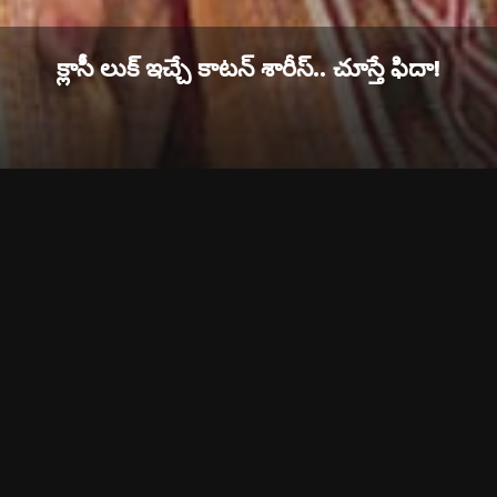
క్లాసీ లుక్ ఇచ్చే కాటన్ శారీస్.. చూస్తే ఫిదా!