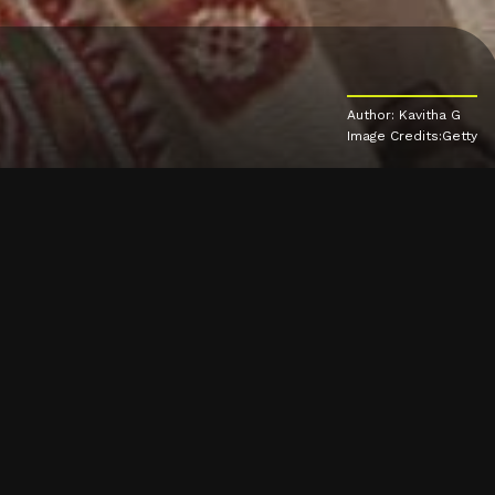
Author: Kavitha G
Image Credits:Getty