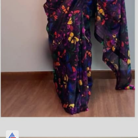
చందేరి లేదా సిల్క్ చీరలు