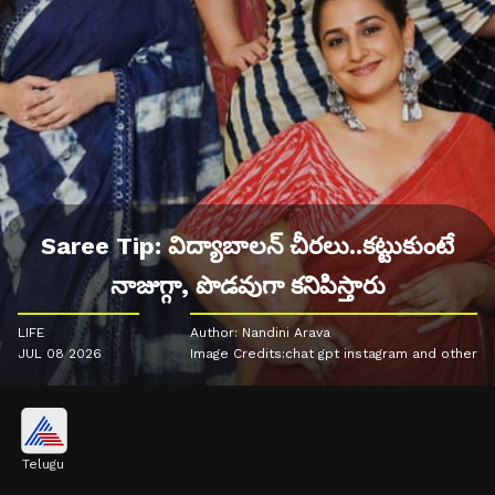
Saree Tip: విద్యాబాలన్ చీరలు..కట్టుకుంటే
నాజుగ్గా, పొడవుగా కనిపిస్తారు
LIFE
Author: Nandini Arava
JUL 08 2026
Image Credits:chat gpt instagram and other
Telugu