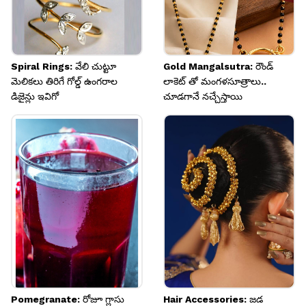
Spiral Rings: వేలి చుట్టూ
Gold Mangalsutra: రౌండ్
మెలికలు తిరిగే గోల్డ్ ఉంగరాల
లాకెట్ తో మంగళసూత్రాలు..
డిజైన్లు ఇవిగో
చూడగానే నచ్చేస్తాయి
Pomegranate: రోజూ గ్లాసు
Hair Accessories: జడ