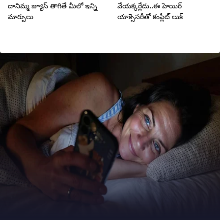
దానిమ్మ జ్యూస్ తాగితే మీలో ఇన్ని
వేయక్కర్లేదు..ఈ హెయిర్
మార్పులు
యాక్సెసరీతో కంప్లీట్ లుక్