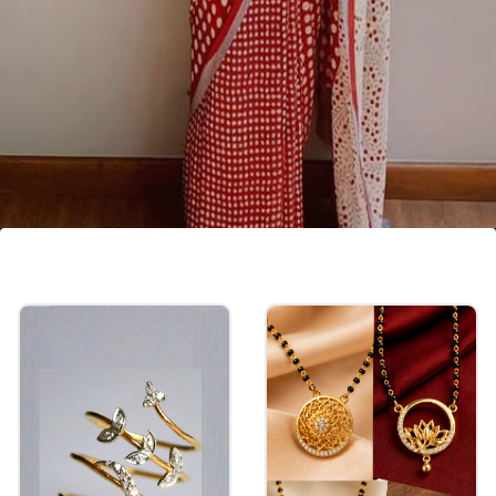
రెడ్ అండ్ వైట్ పోల్కా డాట్ చీర
ఈ మధ్య కాలంలో పోల్కా డాట్ చీరలు చాలా ట్రెండింగ్‌లో
ఉన్నాయి. జెన్-జి అమ్మాయిల్లో ఈ చీరల క్రేజ్ బాగా
పెరిగింది. ఇవి శాటిన్ సిల్క్, మోడల్ లేదా జార్జెట్ ఫ్యాబ్రిక్‌తో
వస్తాయి.
Image credits: pinterest