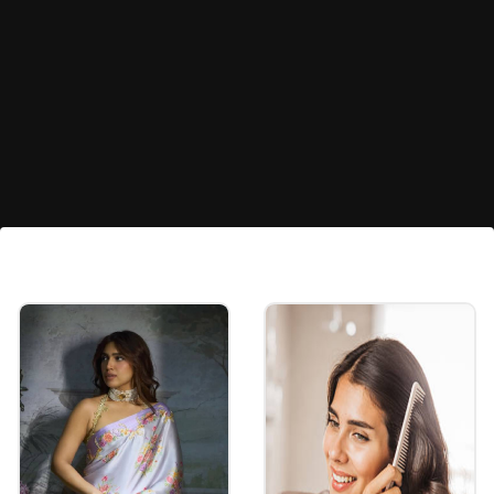
లీఫీ పెటల్ స్టడ్స్
సాలిటైర్ స్టోన్, గోల్డ్ రోజ్ ఫ్లవర్ షేప్‌లో ఉండే ఈ స్టడ్ డిజైన్
చాలా యూనిక్, డెలికేట్‌గా ఉంటుంది. వీటిని ఆఫీస్ వేర్
నుంచి పెళ్లిళ్లు, పార్టీల వరకు దేనికైనా పెట్టుకోవచ్చు.
Image credits: instagram