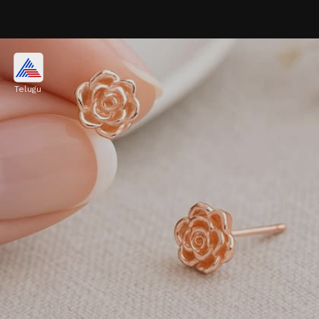
లత్కన్ రోజ్ ఇయర్ రింగ్స్
Telugu
స్లీక్ లాక్‌తో వచ్చే లత్కన్ రోజ్ ఇయర్ రింగ్స్ రోజువారీ
వాడకానికి బడ్జెట్ ఫ్రెండ్లీ ఆప్షన్. కాలేజీ అమ్మాయిలకు ఇవి
చాలా బాగుంటాయి.
Image credits: instagram