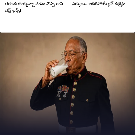
తరబడి కూర్చున్నా నడుం నొప్పి రాని
పర్సులు.. అదిరిపోయే క్లచ్‌ డిజైన్లు
బెస్ట్ చైర్స్!