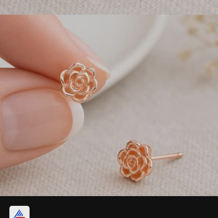
రోజ్ డిజైన్ స్టడ్స్