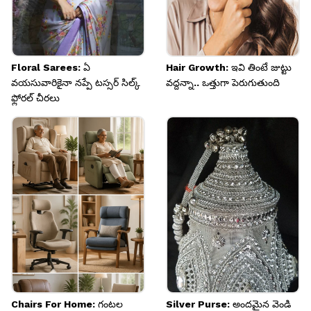
Floral Sarees: ఏ
Hair Growth: ఇవి తింటే జుట్టు
వయసువారికైనా నప్పే టస్సర్ సిల్క్
వద్దన్నా.. ఒత్తుగా పెరుగుతుంది
ఫ్లోరల్ చీరలు
Chairs For Home: గంటల
Silver Purse: అందమైన వెండి