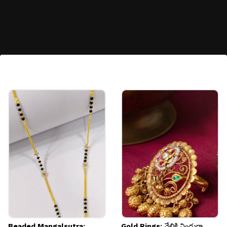
కలర్డ్ మెట్టెలు
ఈ మధ్య వర్కింగ్ విమెన్‌లో కలర్డ్ మెట్టెల ట్రెండ్ కనిపిస్తోంది.
ఈ మెట్టెలు చూడటానికి సింపుల్‌గా ఉన్నా, పాదాలకు క్లాసీ
లుక్ ఇస్తాయి. ఇవి మార్కెట్లో చాలా రంగుల్లో అందుబాటులో
ఉన్నాయి.
Image credits: pinterest
Beaded Mangalsutra:
Gold Rings: వేలికి నిండుగా,