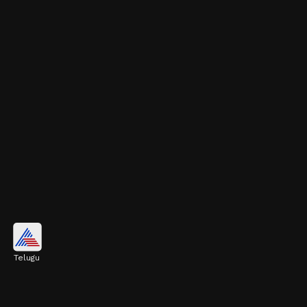
ఫ్లవర్ డిజైన్ మెట్టెలు
Telugu
ఫ్లవర్ డిజైన్ మెట్టెలు చూడటానికి చాలా స్టైలిష్‌గా
కనిపిస్తాయి. ఇవి బరువు తక్కువగా ఉండటం వల్ల
పెట్టుకోవడానికి సౌకర్యంగా ఉంటాయి. మహిళలు వీటిని