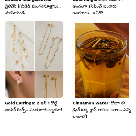
డైలీవేర్ కి బీడెడ్ మంగళసూత్రాలు..
అందంగా కనిపించే బంగారు
చూసేయండి
ఉంగరాలు.. ఇవిగో!
Gold Earrings: 2 ఇన్ 1 గోల్డ్
Cinnamon Water: రోజూ ఈ
ఇయర్ రింగ్స్.. ఎంత బాగున్నాయో!
డ్రింక్ ఒక్క గ్లాస్ తాగినా చాలు.. ఎన్ని
లాభాలో!