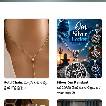
అందమైన రంగుల కలయికతో
నీలం, ఆకుపచ్చ రంగు కలయిక చాలా అందంగా ఉంటుంది.
ఆ రెండు రంగుల కలయికగా వచ్చిన జుంకాలు ఇవి.
Image credits: Amazon
Gold Chain: మోడ్రన్ టచ్ ఇచ్చే
Silver Om Pendant:
ట్రెండీ గోల్డ్ చైన్స్..!
అదిరిపోయే వెండి ఓం లాకెట్లు.. ధర
కూడా తక్కువే!