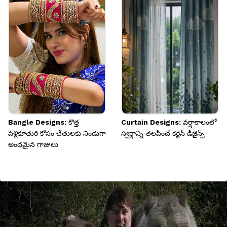
Bangle Designs: కొత్త
Curtain Designs: వర్షాకాలంలో
పెళ్లికూతురి కోసం చేతులకు నిండుగా
స్వర్గాన్ని తలపించే కర్టెన్ డిజైన్స్
అందమైన గాజులు