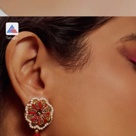
మిర్రర్ వర్క్ థ్రెడ్ ఎంబ్రాయిడరీ చెవిపోగులు
Telugu
మిర్రర్ వర్క్ ఉన్న థ్రెడ్ ఎంబ్రాయిడరీ చెవిపోగులు ఇవి. ఈ
తరహా ఇయర్ రింగ్స్‌లో అద్దాలు, గవ్వలను దారాలతో
అందంగా అల్లుతారు.
Image credits: pinterest