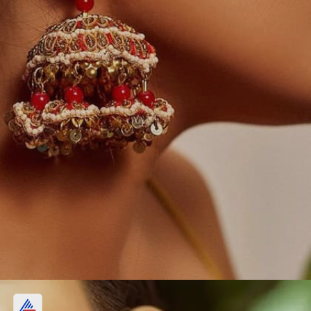
ఎర్రని ముత్యాల థ్రెడ్ ఎంబ్రాయిడరీ చెవిపోగులు