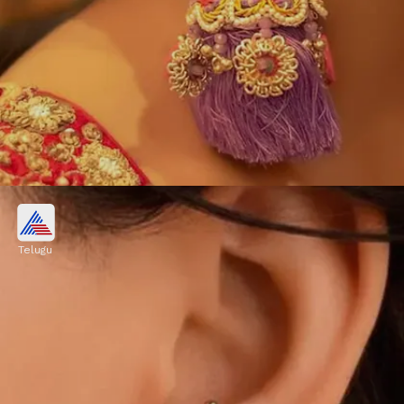
లాంగ్ థ్రెడ్ ఎంబ్రాయిడరీ ఇయర్ రింగ్
Telugu
కొత్తగా పెళ్లయిన వధువులు ఇవి బాగా నప్పుతాయి. ఈ
తరహా ఇయర్ రింగ్స్‌ను దారాలతో చేసిన కట్ ఫ్లవర్స్‌తో
తయారు చేస్తారు. ఇవి చూడటానికి చాలా అందంగా
ఉంటాయి.
Image credits: pinterest