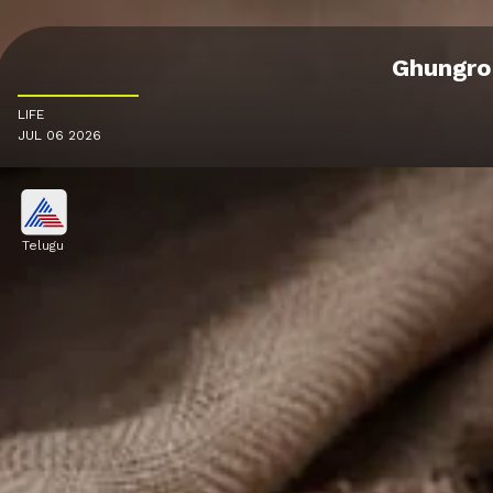
Ghungroo 
LIFE
JUL 06 2026
Telugu