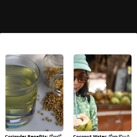
కంటి సమస్యలను నివారిస్తుంది
మంచి కంటి చూపుకు అవసరమైన బీటా కెరోటిన్, విటమిన్
ఎ పైనాపిల్‌లో పుష్కలంగా ఉన్నాయి. ఇది వయసు పెరగడం
వల్ల వచ్చే కంటి సమస్యలను కూడా తగ్గిస్తుంది.
Image credits: Getty
Coriander Benefits: రోజులో
Coconut Water: రోజూ కొబ్బరి