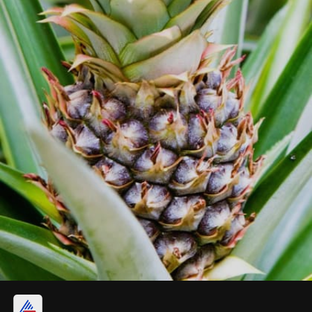
చర్మ సౌందర్యాన్ని కాపాడుతుంది