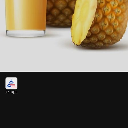
రోగనిరోధక శక్తిని అలా పెంచేస్తుంది
Telugu
పైనాపిల్‌లో పుష్కలంగా పోషకాలు ఉంటాయి. ఇందులో
విటమిన్ సి, బ్రోమెలైన్ అనే ప్రత్యేక ఎంజైమ్ ఉండటం వల్ల
ఇది రోగనిరోధక శక్తిని పెంచడంలో సహాయపడుతుంది.
బోలెడంత ఎనర్జీ కూడా.
Image credits: freepik