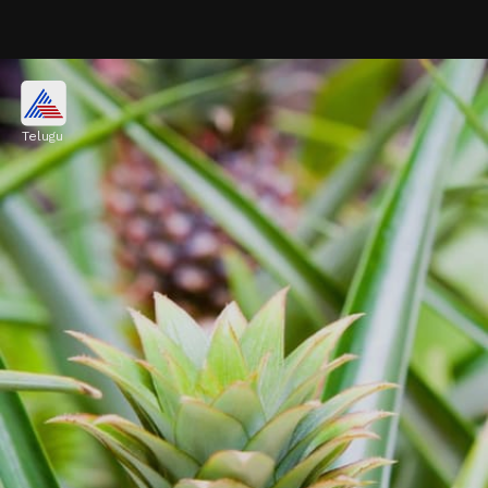
రోగనిరోధక శక్తిని పెంచుతుంది
Telugu
పైనాపిల్‌లో అధిక మోతాదులో ఉండే విటమిన్ సి..
రోగనిరోధక వ్యవస్థను యాక్టివ్‍గా ఉంచుతుంది. వైరల్
ఇన్ఫెక్షన్లతో పోరాడటానికి శరీరానికి శక్తినిస్తుంది.
Image credits: Getty