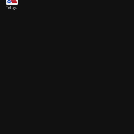
Telugu
పైనాపిల్‌లోని యాంటీఆక్సిడెంట్లు చర్మాన్ని యవ్వనంగా
ఉంచడానికి, ముఖ సౌందర్యాన్ని పెంచడానికి
సహాయపడతాయి.
Image credits: Getty