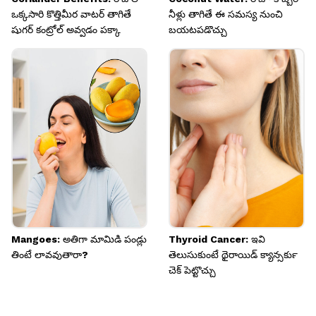
ఒక్కసారి కొత్తిమీర వాటర్ తాగితే
నీళ్లు తాగితే ఈ సమస్య నుంచి
షుగర్ కంట్రోల్ అవ్వడం పక్కా
బయటపడొచ్చు
Mangoes: అతిగా మామిడి పండ్లు
Thyroid Cancer: ఇవి
తింటే లావవుతారా?
తెలుసుకుంటే థైరాయిడ్ క్యాన్సర్‍కు
చెక్ పెట్టొచ్చు