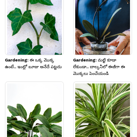
Image credits: Getty
Gardening: ఈ ఒక్క మొక్క
Gardening: మట్టి కూడా
ఉంటే.. ఇంట్లో బూజు అనేదే పట్టదు
లేకుండా.. బాల్కనీలో ఈజీగా ఈ
మొక్కలు పెంచేయండి