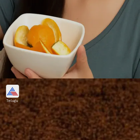
కూరగాయల తొక్కలు
Telugu
బంగాళదుంప, ఉల్లిపాయ, దోసకాయ, క్యారెట్ లాంటి
కూరగాయల తొక్కల్ని అస్సలు పడేయకండి. వీటిని మట్టిలో
కలిపితే, అవి కుళ్లిపోయి మొక్కలకు కావాల్సిన సహజ
పోషకాలను అందిస్తాయి.
Image credits: chatgpt AI