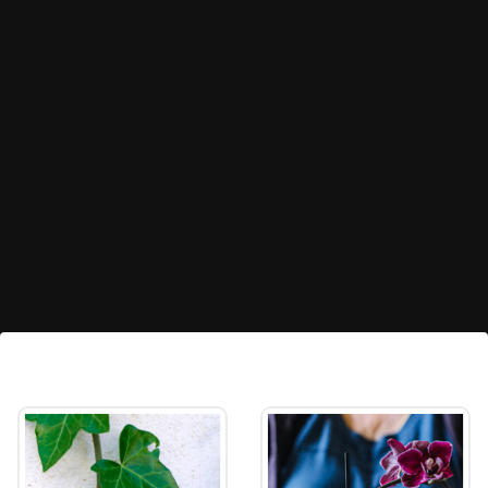
మీ గార్డెన్‌ను పచ్చగా ఉంచండి
ఈ సింపుల్, సహజమైన పద్ధతులు పాటిస్తే చాలు. మార్కెట్లో
దొరికే రసాయన ఎరువులు లేకుండానే మీ ఇంటి తోటను
అందంగా, పచ్చగా మార్చుకోవచ్చు.