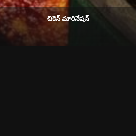
చికెన్ మారినేషన్