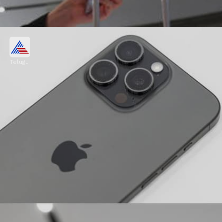
ఐఫోన్ 15 ప్రోపై ఎక్స్ఛేంజ్ ఆఫర్
Telugu
మీ పాత ఫోన్ మంచి వర్కింగ్ కండీషన్ లో ఉంటే దాన్ని
ఎక్స్ఛేంజ్ చేసి రూ.59,600 వరకు అదనంగా ఆదా
చేయవచ్చు. ఈ లెక్కన ఫోన్ ధర రూ.60,300 వరకు
తగ్గుతుంది.