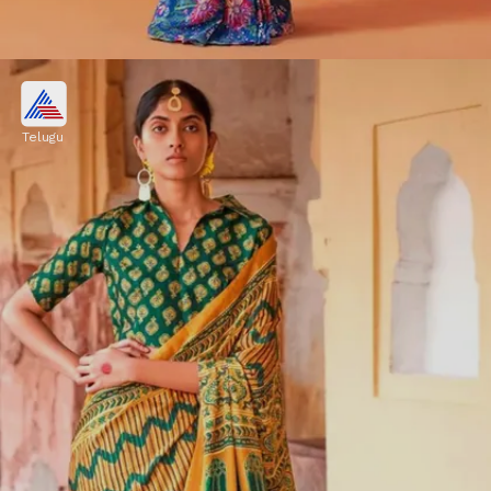
ప్రింటెడ్ ఫ్లోరల్ జార్జెట్ శారీ
Telugu
చిన్న పూల ప్రింట్‌తో ఉండే ఈ ఫ్లోరల్ జార్జెట్ చీర
వర్షాకాలంలో మీకు ఫ్రెష్, కూల్ లుక్ ఇస్తుంది. దీని జార్జెట్
ఫ్యాబ్రిక్ త్వరగా ఆరిపోతుంది. కట్టుకోవడానికి చాలా తేలికగా
ఉంటుంది.
Image credits: pinterest