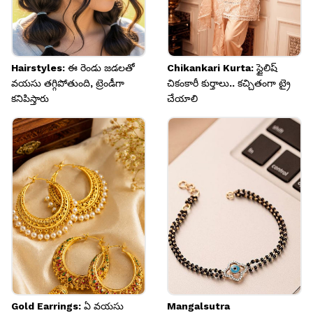
Hairstyles: ఈ రెండు జడలతో
Chikankari Kurta: స్టైలిష్
వయసు తగ్గిపోతుంది, ట్రెండీగా
చికంకారీ కుర్తాలు.. కచ్చితంగా ట్రై
కనిపిస్తారు
చేయాలి
Gold Earrings: ఏ వయసు
Mangalsutra