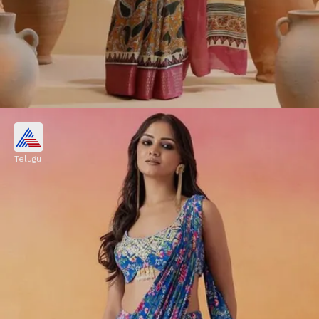
అబ్‌స్ట్రాక్ట్ ప్రింట్ షిఫాన్ శారీ
Telugu
సన్నగా కనిపించాలంటే షిఫాన్ చీర కట్టుకోవడం సరైన
ఎంపిక. దీనిపై ఉండే అబ్‌స్ట్రాక్ట్ ప్రింట్ చీరకు మోడ్రన్ టచ్
ఇస్తుంది. చాలా కంఫర్ట్ గా కూడా ఉంటుంది. చీర కట్టుకున్న
ఫీలే ఉండదు.
Image credits: Pinterest: MySilkLove