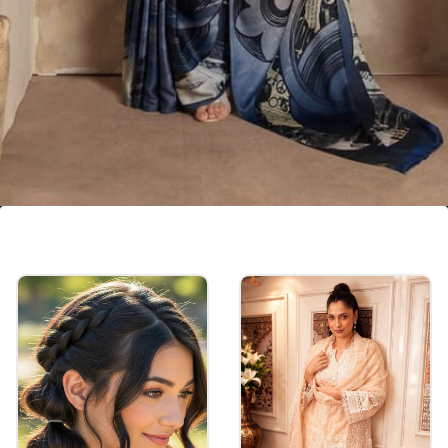
ప్రింటెడ్ షిబోరి కాటన్ శారీ
షిబోరి ప్రింట్ చీరలు ప్రస్తుతం ట్రెండ్‌లో ఉన్నాయి. కాటన్
ఫ్యాబ్రిక్ కావడంతో ఇవి చర్మానికి చాలా అనుకూలంగా
ఉంటాయి. ఈ లేత రంగులు, ప్రింట్లు వర్షాకాలానికి పర్ఫెక్ట్‌గా
సరిపోతాయి.
Image credits: Pinterest