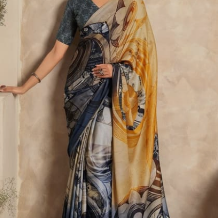
తప్పకుండా ఉండాలి.
Image credits: instagram