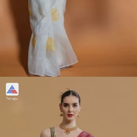
ప్రింటెడ్ సాఫ్ట్ ఆర్గాంజా
Telugu
ఇది సాఫ్ట్ ఆర్గాంజా చీర. దీని మీద మినిమల్ ప్రింట్
ఉండటంతో చాలా క్లాసీ, ఎలిగెంట్ లుక్ ఇస్తుంది. ఆఫీస్,
పార్టీలకు ఈ చీర పర్ఫెక్ట్ ఛాయిస్. మ్యాచింగ్ బ్లౌజ్ తో
మ్యాజిక్ చేసేయచ్చు.
Image credits: Instagram