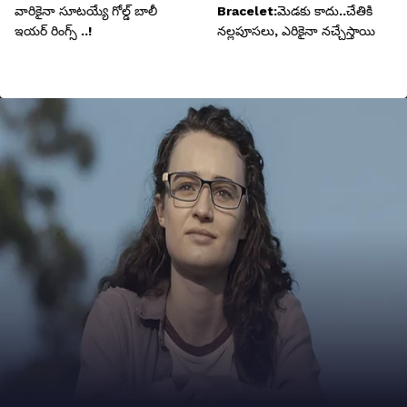
వారికైనా సూటయ్యే గోల్డ్ బాలీ
Bracelet:మెడకు కాదు..చేతికి
ఇయర్ రింగ్స్ ..!
నల్లపూసలు, ఎరికైనా నచ్చేస్తాయి