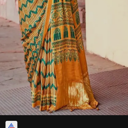
ఫుల్లీ ప్రింటెడ్ క్రేప్ శారీ