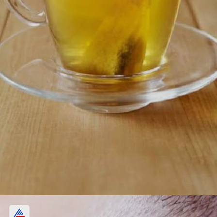
గ్రీన్ టీతో ప్రయోజనం