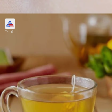
బాదం నూనె
Telugu
బాదం నూనెలో ఉండే పోషకాలు కనురెప్పలకు కావాల్సిన
తేమను, మెరుపును అందిస్తాయి. దీంతో రెప్పలు ఆరోగ్యంగా
కనిపిస్తాయి.
Image credits: Freepik