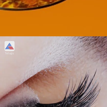
విటమిన్ ఇ ఆయిల్
Telugu
విటమిన్ ఇ ఆయిల్ కనురెప్పలకు బలాన్నిస్తుంది. అవి
రాలిపోవడాన్ని అరికడుతుంది. అంతేకాదు, ఇది రెప్పల దగ్గర
రక్త ప్రసరణను మెరుగుపరుస్తుంది.
Image credits: Getty