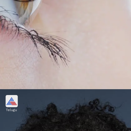
కనురెప్పలను దువ్వాలి
Telugu
మనం జుట్టు దువ్వుకున్నట్లే, రోజూ ఓ సాఫ్ట్ బ్రష్‌తో
కనురెప్పలను కూడా దువ్వాలి. ఇది వాటి పెరుగుదలను
ప్రోత్సహిస్తుంది.