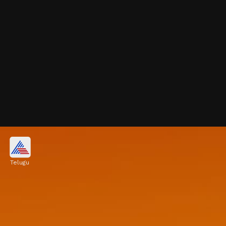
ఆముదం నూనె...
Telugu
కను రెప్పలు వేగంగా ఒత్తుగా పెరగాలంటే ఆముదం బాగా
పని చేస్తుంది. ఈ నూనెలో ఉండే ఫ్యాటీ యాసిడ్స్ కనురెప్పలు
పెరగడానికే హెల్ప్ చేస్తాయి. రాత్రి పడుకునే ముందు రాస్తే
సరిపోతుంది.
Image credits: Getty