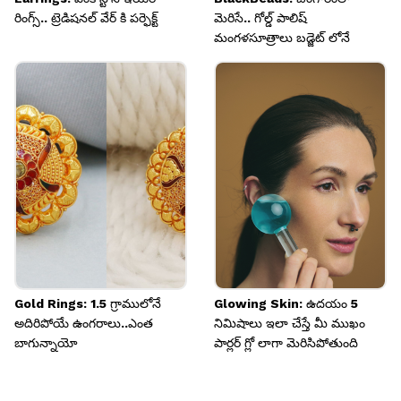
రింగ్స్.. ట్రెడిషనల్ వేర్ కి పర్ఫెక్ట్
మెరిసే.. గోల్డ్ పాలిష్
మంగళసూత్రాలు బడ్జెట్ లోనే
Gold Rings: 1.5 గ్రాములోనే
Glowing Skin: ఉదయం 5
అదిరిపోయే ఉంగరాలు..ఎంత
నిమిషాలు ఇలా చేస్తే మీ ముఖం
బాగున్నాయో
పార్లర్ గ్లో లాగా మెరిసిపోతుంది