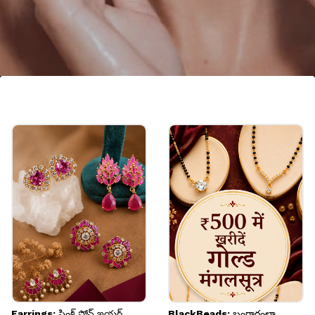
పౌష్టికాహారం ముఖ్యం
కనురెప్పలు ఆరోగ్యంగా పెరగాలంటే మంచి ఆహారం కూడా
తీసుకోవాలి. ప్రోటీన్లు, విటమిన్లు ఎక్కువగా ఉండే ఆహారం
తింటే మంచి మార్పు కనిపిస్తుంది.
Image credits: Getty
Earrings: పింక్ స్టోన్ ఇయర్
BlackBeads: బంగారంలా