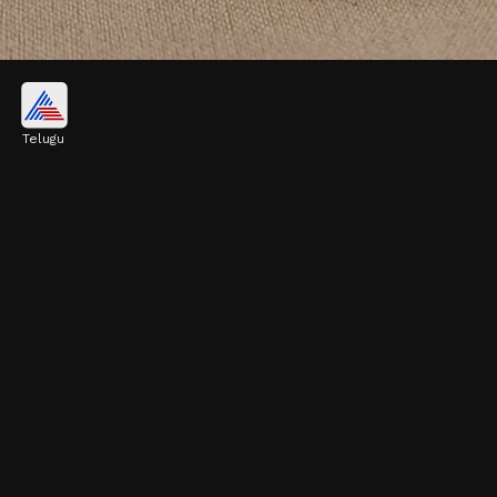
ఫ్రంట్ అడ్జస్టబుల్ మెట్టెలు
Telugu
ఇవి అడ్జస్టబుల్ మెట్టెలు. వీటిలో నక్షత్రం, ఆకు, పాము,
జ్యామితీయ (geometrical) ప్యాటర్న్‌లను ఎంచుకోవచ్చు.
Image credits: Pinterest