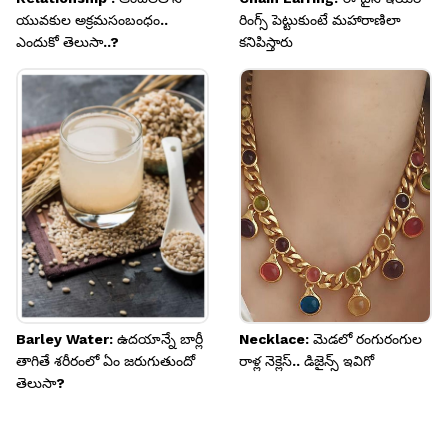
యువకుల అక్రమసంబంధం..
రింగ్స్ పెట్టుకుంటే మహారాణిలా
ఎందుకో తెలుసా..?
కనిపిస్తారు
Barley Water: ఉదయాన్నే బార్లీ
Necklace: మెడలో రంగురంగుల
తాగితే శరీరంలో ఏం జరుగుతుందో
రాళ్ల నెక్లెస్.. డిజైన్స్ ఇవిగో
తెలుసా?