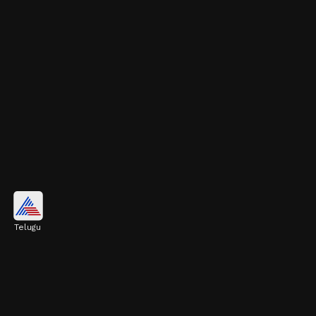
రాళ్లు పొదిగిన మెట్టెలు
Telugu
పెద్ద రాళ్లు పొదిగిన మెట్టెలను ఇప్పుడు ఎక్కువగా
ఇష్టపడుతున్నారు. ఇవి పాదాలకు సహజంగానే
ఆకర్షణీయమైన లుక్‌ను ఇస్తాయి.
Image credits: Pinterest