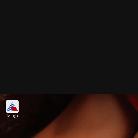
ఆకు ఆకారంలో మెట్టెలు
Telugu
పొడవాటి, సన్నని వేళ్లకు ఆకు ఆకారంలో ఉండే మెట్టెలు
చాలా అందంగా కనిపిస్తాయి.
Image credits: Pinterest