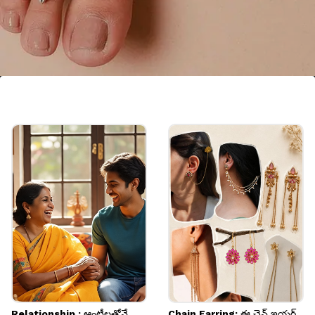
హ్యాంగింగ్ మెట్టెలు
స్టైలిష్‌గా కనిపించాలనుకుంటే హ్యాంగింగ్ మెట్టెలను
ప్రయత్నించవచ్చు. డైమండ్ షేప్, ఫ్లోరల్ డిజైన్ లేదా
ముత్యాలు ఉన్న హ్యాంగింగ్ మెట్టెలు పాదాలను చాలా
ఆకర్షణీయంగా మారుస్తాయి.
Image credits: Instagram
Relationship : ఆంటీలతోనే
Chain Earring: ఈ చైన్ ఇయర్