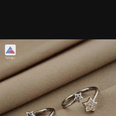
పూల మెట్టెలు
Telugu
పువ్వులు, ఆకులు, పక్షులు, సీతాకోకచిలుకల ఆకారంలో
ఉండే సింపుల్ మెట్టెలు ఇప్పుడు మార్కెట్లో ఉన్నాయి.
Image credits: Instagram