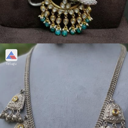
చాంద్ డిజైన్ సిల్వర్ నెక్లెస్
Telugu
చాంద్ డిజైన్ ఉన్న సిల్వర్ నెక్లెస్‌లను మహిళలు బాగా
ఇష్టపడుతున్నారు. ఈ డిజైన్ చాలా క్లాసీగా కనిపిస్తుంది.
వీటిని ఇంట్లో జరిగే ఫంక్షన్లకు లేదా కిట్టీ పార్టీలకు
వేసుకోవచ్చు.
Image credits: pinterest