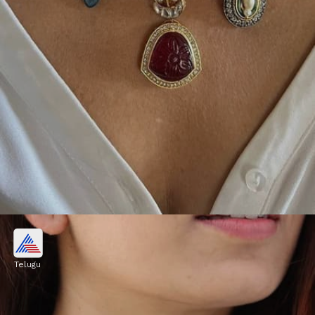
కుందన్ స్టైల్ సిల్వర్ నెక్లెస్
Telugu
కుందన్‌తో చేసిన సిల్వర్ నెక్లెస్‌లు చాలా పాపులర్
అయ్యాయి. ఇవి కాలేజీ అమ్మాయిలకు చాలా బాగుంటాయి.
చిన్న చిన్న ఫంక్షన్లు, పార్టీలకు వేసుకోవచ్చు.