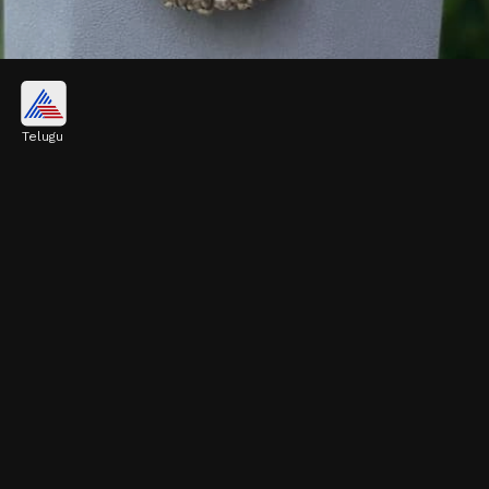
ఘుంగ్రూ డిజైన్ సిల్వర్ నెక్లెస్
Telugu
జెన్-జి అమ్మాయిలు ఎక్కువగా ఘుంగ్రూ డిజైన్ సిల్వర్
నెక్లెస్‌లను ఇష్టపడుతున్నారు. వీటికి చాలా గజ్జెలు ఉంటాయి.
ఇలాంటి నెక్లెస్ ని ఏ డ్రెస్‌పైన అయినా వేసుకోవచ్చు.
Image credits: pinterest