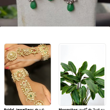
గ్రీన్ స్టోన్ సిల్వర్ నెక్లెస్
గ్రీన్ స్టోన్ సిల్వర్ నెక్లెస్‌లు చూడటానికి సింపుల్‌గా ఉన్నా,
చాలా ఎలిగెంట్‌గా కనిపిస్తాయి. వీటికి ఆకుపచ్చ రంగులో
చిన్న, పెద్ద రాళ్లు ఉంటాయి.
Image credits: pinterest
Bridal Jewellery: ఈ ఒక్క
Mosquitos: ఇంట్లో ఈ మొక్కలు