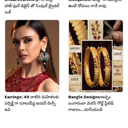
హాత్ ఫుల్ డిజైన్ తో సింపుల్ బ్రైడల్
ఉంటే దోమలు రానే రావు
లుక్
Earrings: 40 దాటిన మహిళలకు
Bangle Designs:అచ్చం
పర్ఫెక్ట్ గా సూటయ్యే ఇయర్ రింగ్స్
బంగారంలా మెరిసే గోల్డ్ ప్లేటెడ్
ఇవి
గాజులు.. చూసేయండి