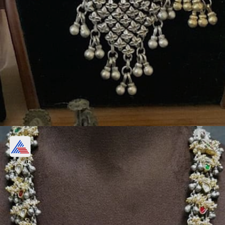
మీనాకారి సిల్వర్ నెక్లెస్
Telugu
సిల్వర్ నెక్లెస్‌లు ఈ రోజుల్లో ఫుల్ ట్రెండింగ్‌లో ఉన్నాయి.
పువ్వులు, మువ్వలు, రాళ్లతో ఉన్న ఇలాంటి డిజైన్ చాలా
అట్రాక్టివ్‌గా ఉంటుంది. ఎవ్వరికైనా ఇట్టే నచ్చుతుంది.
Image credits: pinterest