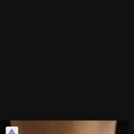
కలర్‌ఫుల్ సిల్వర్ నెక్లెస్