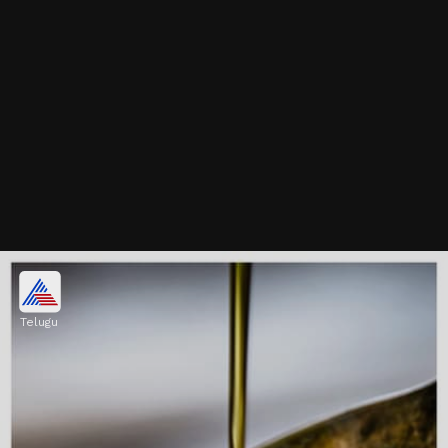
ఆలివ్ ఆయిల్
Telugu
ఆలివ్ ఆయిల్‌లో మోనోశాచురేటెడ్ ఫ్యాట్స్,
యాంటీఆక్సిడెంట్లు, యాంటీ-ఇన్‌ఫ్లమేటరీ గుణాలు సమృద్ధిగా
ఉంటాయి.
Image credits: Getty