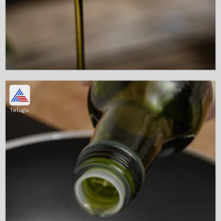
గుండె ఆరోగ్యం
Telugu
ఆలివ్ ఆయిల్‌లో మోనోశాచురేటెడ్ ఫ్యాటీ యాసిడ్స్
పుష్కలంగా ఉంటాయి. ఇవి శరీరంలో మంచి కొలెస్ట్రాల్‌ను
పెంచి, గుండె ఆరోగ్యానికి సహాయపడతాయి.
Image credits: Getty