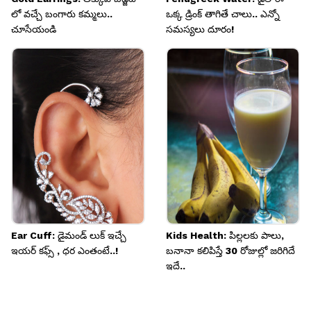
లో వచ్చే బంగారు కమ్మలు..
ఒక్క డ్రింక్ తాగితే చాలు.. ఎన్నో
చూసేయండి
సమస్యలు దూరం!
Ear Cuff: డైమండ్ లుక్ ఇచ్చే
Kids Health: పిల్లలకు పాలు,
ఇయర్ కఫ్స్ , ధర ఎంతంటే..!
బనానా కలిపిస్తే 30 రోజుల్లో జరిగిదే
ఇదే..