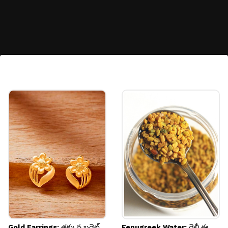
వాపు, మంట దూరం
ఆలివ్ ఆయిల్‌లోని పాలీఫెనాల్స్ ఆక్సిడేటివ్ స్ట్రెస్‌ను
తగ్గిస్తాయి. దీర్ఘకాలిక వ్యాధుల ప్రమాదాన్ని తగ్గించడంలో
కూడా సహాయపడతాయి.
Image credits: Getty
Gold Earrings: తక్కువ బడ్జెట్
Fenugreek Water: డైలీ ఈ