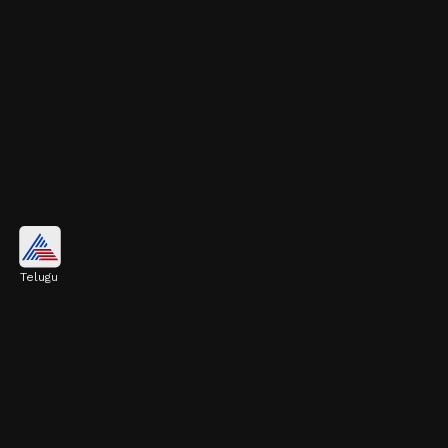
పోషకాలను గ్రహించడం
Telugu
ఆలివ్ ఆయిల్ ని ఆహారంలో చేర్చుకోవడం వల్ల శరీరం
కొవ్వులో కరిగే విటమిన్లను (A, D, E, K) మరింత
సమర్థవంతంగా గ్రహిస్తుంది.
Image credits: Getty