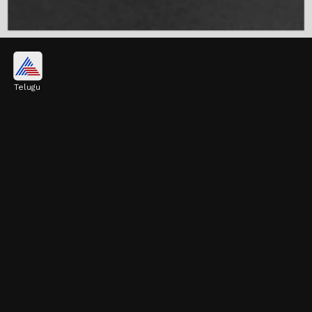
మెదడు పనితీరు
Telugu
ఈ ఆయిల్ లో ఉండే ఆరోగ్యకరమైన కొవ్వులు,
యాంటీఆక్సిడెంట్లు మెదడు కణాలను వాపు నుంచి
కాపాడతాయి. ఇది కాగ్నిటివ్ ఫంక్షన్‌కు సపోర్ట్ చేస్తుంది.
Image credits: Getty