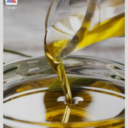
Telugu
ఆలివ్ ఆయిల్ పైత్యరసం ఉత్పత్తిని ప్రేరేపిస్తుంది. అలాగే
పేగులు సాఫీగా పనిచేయడానికి సహాయపడుతుంది.
Image credits: Getty