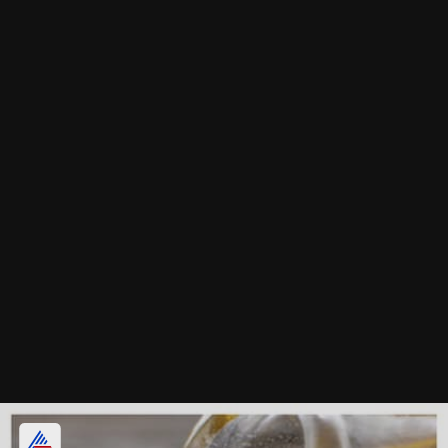
మెరుగైన జీర్ణక్రియ