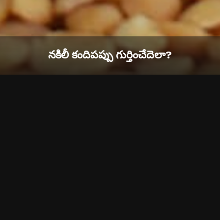
నకిలీ కందిపప్పు గుర్తించేదెలా?