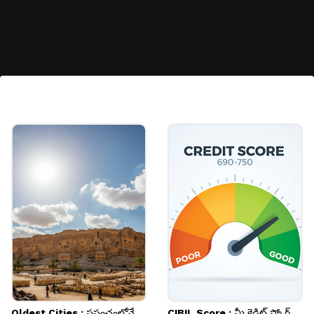
సూర్యుడిని అనుసరిస్తూ..
సూర్యుడు తూర్పున ఉన్నప్పుడు, కాడ పశ్చిమ భాగంలో
కణాలు వేగంగా పెరుగుతాయి. దీంతో పువ్వు తూర్పు వైపు
తిరుగుతుంది. సూర్యుడు పడమరకు వెళ్లేకొద్దీ, ఈ ప్రక్రియ
కొనసాగుతుంది.
Image credits: Getty
Oldest Cities : ప్రపంచంలోనే
CIBIL Score : మీ క్రెడిట్ స్కోర్‌