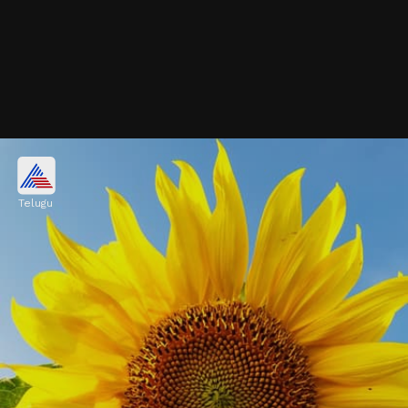
సూర్యుడి చుట్టూ తిరిగే ఏకైక పువ్వు
Telugu
పొద్దుతిరుగుడు పువ్వులు ఎప్పుడూ సూర్యుడు ఉన్నవైపే
తిరిగివుంటాయి... ఇదే వీటి ప్రత్యేకత. వీటికి సూర్యుడితో
విడదీయరాని బంధం ఉంది.
Image credits: Getty