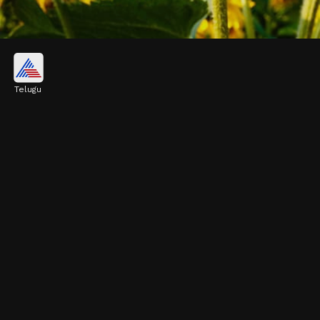
సూర్యుడితో పాటే ప్రయాణం
Telugu
సూర్యుడు తూర్పున ఉదయించి పడమరన అస్తమిస్తాడు.
పొద్దుతిరుగుడు పువ్వు కూడా సూర్యుడితో పాటే తూర్పు
నుంచి పడమరకు తిరుగుతుంది. రాత్రిపూట కూడా మరుసటి
రోజు సూర్యుడి కోసం ఎదురుచూస్తుంది.
Image credits: Getty