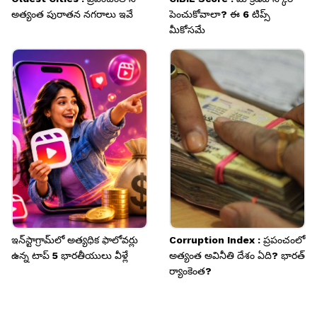
అత్యంత పురాతన నగరాలు ఇవే
పెంచుకోవాలా? ఈ 6 టిప్స్
మీకోసమే
ఇన్‌స్టాగ్రామ్‌లో అత్యధిక ఫాలోవర్లు
Corruption Index : ప్రపంచంలో
ఉన్న టాప్ 5 భారతీయులు వీళ్లే
అత్యంత అవినీతి దేశం ఏది? భారత్
ర్యాంకెంత?