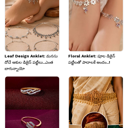
Image credits: karatcart Instagram
Leaf Design Anklet: మనసు
Floral Anklet: పూల డిజైన్
దోచే ఆకుల డిజైన్ పట్టీలు..ఎంత
పట్టీలతో పాదాలకే అందం..!
బాగున్నాయో