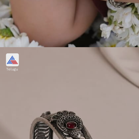
బ్రెయిడెడ్ స్టైల్ సిల్వర్ ప్లేటెడ్ గాజులు
Telugu
బ్రెయిడెడ్ (అల్లిక) స్టైల్‌లో ఉండే ఈ సిల్వర్ గాజులు
చూడటానికే కాదు, ధరించినప్పుడు కూడా చాలా సింపుల్‌గా,
క్లాసీగా కనిపిస్తాయి. వీటిని ఆఫీస్‌కు లేదా రోజువారీగా కూడా
వేసుకోవచ్చు.
Image credits: Instagram silverbangles.by.purrfect