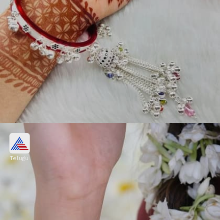
సిల్వర్ ప్లేటెడ్ ఘుంగ్రూ గాజులు
Telugu
ఈ మధ్య మార్కెట్లో ఘంగ్రూ గాజులు బాగా ట్రెండ్
అవుతున్నాయి. మీరు కూడా ఇలాంటి గాజులను సిల్వర్
ప్లేటెడ్ గా తీసుకోవచ్చు. చాలా స్టైలిష్ గా ఉంటాయి.
Image credits: naresh.soni_916 Instagram