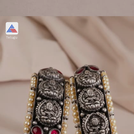
కుందన్ స్టైల్ సిల్వర్ ప్లేటెడ్ గాజులు
Telugu
కుందన్ వర్క్‌తో వచ్చిన ఈ సిల్వర్ ప్లేటెడ్ గాజులు చాలా
అందంగా, స్టైలిష్‌గా ఉంటాయి. దీనిపై ఉన్న గులాబీ రంగు
కుందన్ వర్క్, ఆక్సిడైజ్డ్ పాలిష్ మీ చేతుల అందాన్ని మరింత
పెంచుతాయి.
Image credits: silversiddhi Instagram