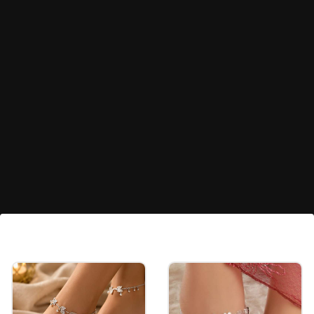
AD సిల్వర్ గాజులు
AD స్టోన్స్‌తో వచ్చిన ఈ సిల్వర్ ప్లేటెడ్ గాజుల డిజైన్
సింపుల్‌గా ఉంటూనే లగ్జరీ లుక్‌ను ఇస్తుంది. ఇలాంటి గాజులు
మీ చేతులకు మంచి షైనింగ్, స్టైల్ రెండింటినీ అందిస్తాయి.