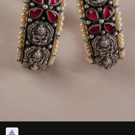
టెంపుల్ సిల్వర్ ప్లేటెడ్ గాజులు