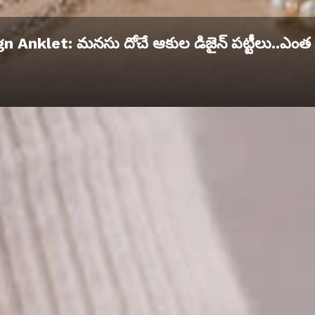
n Anklet: మనసు దోచే ఆకుల డిజైన్ పట్టీలు..ఎంత