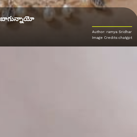
 బాగున్నాయో
Author: ramya Sridhar
Image Credits:chatgpt