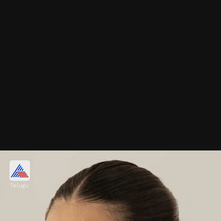
ఆక్సిడైజ్డ్ కనౌతీ ఝుంకీ
Telugu
మీకు సిల్వర్ జ్యువెలరీ ఇష్టమైతే, ఆక్సిడైజ్డ్ కనౌతీ ఝుంకీ
తీసుకోండి. స్క్వేర్ షేప్ ఝుంకీతో సిల్వర్ చైన్, వెనుక చిన్న
ఝుంకీ డీటెయిలింగ్ దీనికి యూనిక్, ట్రెండీ లుక్‌ను ఇస్తుంది.