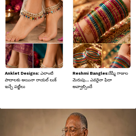
Anklet Designs: ఎలాంటి
Reshmi Bangles:రేష్మీ గాజుల
పాదాలకు అయినా రాయల్ లుక్
మెరుపు... ఎవరైనా ఫిదా
ఇచ్చే పట్టీలు
అవ్వాల్సిందే