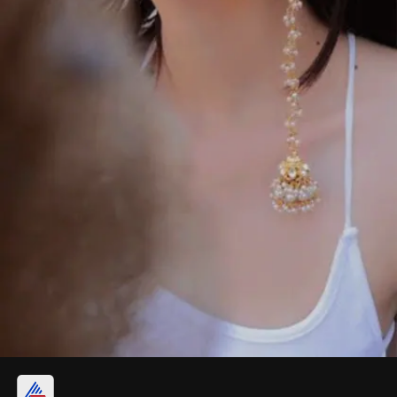
హ్యాంగింగ్ కనౌతీ ఇయర్ రింగ్