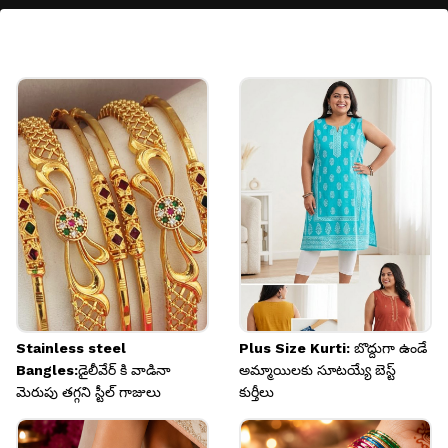
స్టడ్ ప్యాటర్న్ కనౌతీ ఇయర్ రింగ్
మీరు సింపుల్ స్టడ్ ఇయర్ రింగ్స్‌ను స్టైలిష్‌గా
మార్చాలనుకుంటే, వాటితో ముత్యాల కనౌతీని అటాచ్
చేయండి. దీనికి వెనుక వరకు చైన్ ఉంటుంది, కింద చిన్న
ఝుంకీ ప్యాటర్న్ కూడా జోడించారు.
Image credits: Pinterest
Stainless steel
Plus Size Kurti: బొద్దుగా ఉండే
Bangles:డైలీవేర్ కి వాడినా
అమ్మాయిలకు సూటయ్యే బెస్ట్
మెరుపు తగ్గని స్టీల్ గాజులు
కుర్తీలు