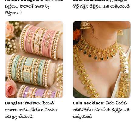
పట్టీలు.. పాదాలకే అందాన్ని
గోల్డ్ నక్లెస్ డిజైన్లు...ఒక లుక్కేయండి
తెస్తాయి..!
Bangles: పాతకాలం ప్లెయిన్
Coin necklace: చీరల మీదకు
గాజులు కాదు.. చేతులు నిండుగా
అదిరిపోయే కాసులపేరు డిజైన్లు... ఓ
ఇవి ట్రై చేయండి
లుక్కేయండి