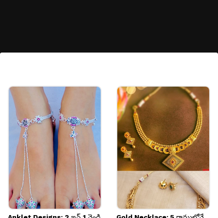
సాంప్రదాయ ముత్యాల హారం
ఇది దక్షిణ భారత కళ స్ఫూర్తితో చేసిన క్లాసిక్ ముత్యాల
హారం. ఇది చాలా వరుసలలో వస్తుంది. అంచులకు ఉన్న
పచ్చ పూసలు దీని అందాన్ని మరింత పెంచుతున్నాయి.
లాకెట్ మరింత అందాన్ని తెస్తుంది.
Image credits: instagram
Anklet Designs: 2 ఇన్ 1 వెండి
Gold Necklace: 5 గ్రాముల్లోనే