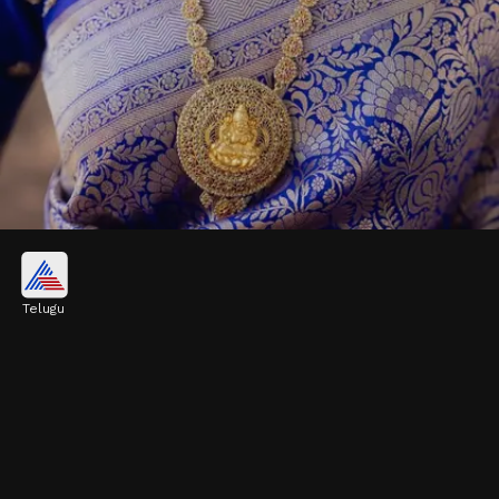
లక్ష్మీమాత టెంపుల్ జ్యువెలరీ
Telugu
గోల్డ్ పూసల దండతో ఉన్న ఈ రౌండ్ పెండెంట్ లక్ష్మీ నెక్లెస్
మీకు రాయల్ లుక్ ఇస్తుంది. ఇది దక్షిణ భారత
సంప్రదాయాన్ని ప్రతిబింబిస్తూ చాలా గ్రాండ్‌గా కనిపిస్తుంది.
Image credits: instagram