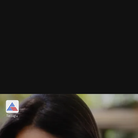
యాంటిక్ నగిషీ నెక్లెస్
Telugu
ఈ నెక్లెస్ టెంపుల్ జ్యువెలరీ స్ఫూర్తితో చేసిన అద్భుతమైన
యాంటిక్ పీస్. దీనిలో చిన్న చిన్న విగ్రహాలు, అంచులలో
ముత్యాలు ఉంటాయి. ఈ హారం చాలా స్టైల్ గా