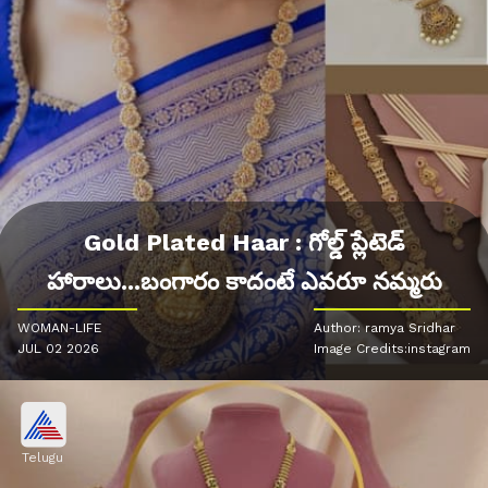
Gold Plated Haar : గోల్డ్ ప్లేటెడ్
హారాలు...బంగారం కాదంటే ఎవరూ నమ్మరు
WOMAN-LIFE
Author: ramya Sridhar
JUL 02 2026
Image Credits:instagram
Telugu