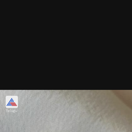
బటర్‌ఫ్లై స్టోన్ గోల్డ్ రింగ్
Telugu
చిన్న చిన్న రాళ్లతో ఉండే మినీ బటర్‌ఫ్లై బంగారు ఉంగరం
ఇది. చాలా స్టన్నింగ్‌గా ఉంటుంది.
Image credits: Gemini AI