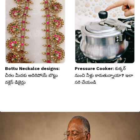
Bottu Neckalce designs:
Pressure Cooker: కుక్కర్
చీరల మీదకు అదిరిపోయే బొట్టు
నుంచి నీళ్లు కారుతున్నాయా? ఇలా
నక్లెస్ డిజైన్లు
సరి చేయండి