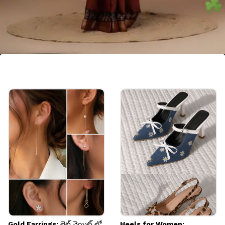
చందేరీ పట్టు
మధ్యప్రదేశ్‌కు చెందిన చందేరీ చీరలను పట్టు, కాటన్
మిశ్రమంతో నేస్తారు. దీని మృదుత్వం, చిన్న పూల డిజైన్లు
వేసవి కాలానికి ఇది సరైన ఎంపికగా నిలుపుతాయి.
Image credits: Pinterest
Gold Earrings: లైట్ వెయిట్ లో
Heels for Women: