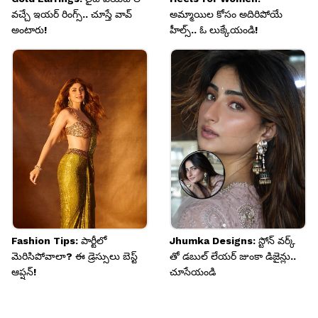
వచ్చే ఇయర్ రింగ్స్.. చూస్తే వావ్
అమ్మాయిల కోసం అదిరిపోయే
అంటారు!
హీల్స్.. ఓ లుక్కేయండి!
Fashion Tips: పార్టీలో
Jhumka Designs: స్టోన్ వర్క్
మెరిసిపోవాలా? ఈ డ్రెస్సులు బెస్ట్
తో డబుల్ లేయర్ జుంకా డిజైన్లు..
ఆప్షన్!
చూసేయండి