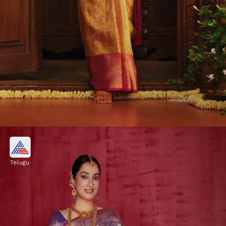
కంచిపట్టు చీర
Telugu
తమిళనాడు ప్రత్యేకం కంచిపట్టు చీరలు. ఇవి మందపాటి
నేతకు, స్వచ్ఛమైన బంగారు జరీ పనితనానికి ప్రసిద్ధి.
పెళ్లికూతుళ్లకు రెట్టింపు అందాన్నిస్తాయి.
Image credits: Pinterest