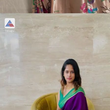
పైతానీ పట్టు
Telugu
ఇది మహారాష్ట్ర సంప్రదాయ చీర. దీని కొంగుపై నేసిన
రంగురంగుల నెమలి డిజైన్లు చాలా ప్రత్యేకం. చేనేత కళలో
ఇది ఒక అద్భుతమైన ఆవిష్కరణ.
Image credits: Pinterest