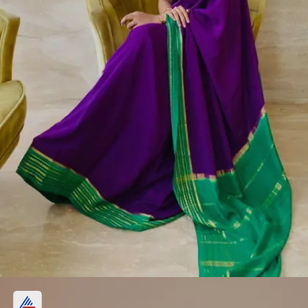
మైసూర్ సిల్క్