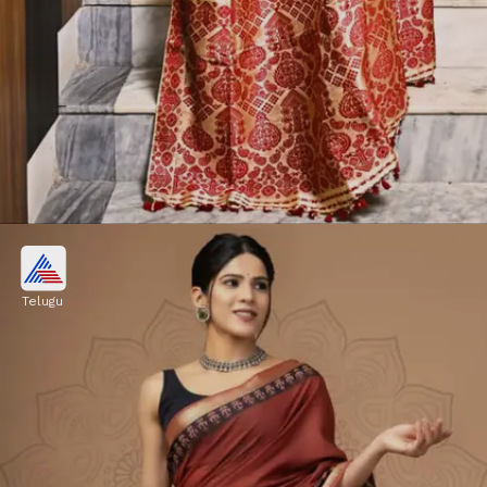
మూగా సిల్క్
Telugu
అస్సాం రాష్ట్రంలోని అరుదైన పట్టు పురుగుల నుంచి ఈ
పట్టును తీస్తారు. ఇది సహజంగానే మెరిసే బంగారు రంగులో
ఉంటుంది. ఈ చీరను ఉతికే కొద్దీ దాని మెరుపు మరింత
పెరుగుతుంది.
Image credits: Pinterest