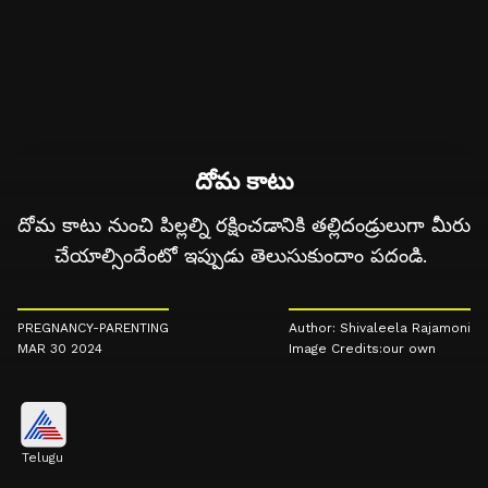
దోమ కాటు
దోమ కాటు నుంచి పిల్లల్ని రక్షించడానికి తల్లిదండ్రులుగా మీరు
చేయాల్సిందేంటో ఇప్పుడు తెలుసుకుందాం పదండి.
PREGNANCY-PARENTING
Author: Shivaleela Rajamoni
MAR 30 2024
Image Credits:our own
Telugu