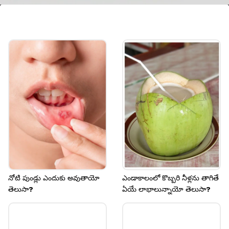
కివి పండు
కివీ పండ్లలో ఎన్నో రకాల పోషకాలుంటాయి. ఇవి బీపీని
నియంత్రించడానికి కూడా ఎంతగానో సహాయపడతాయి.
Image credits: our own
నోటి పుండ్లు ఎందుకు అవుతాయో
ఎండాకాలంలో కొబ్బరి నీళ్లను తాగితే
తెలుసా?
ఏయే లాభాలున్నాయో తెలుసా?