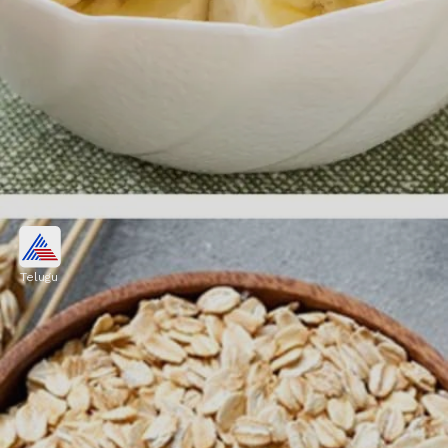
అరటి పండ్లు
Telugu
అరటి పండ్లు మన ఆరోగ్యానికి చేసే మేలు ఎంతో.
అరటిపండ్లను తింటే కూడా అధిక రక్తపోటు నియంత్రణలో
ఉంటుంది.
Image credits: Getty