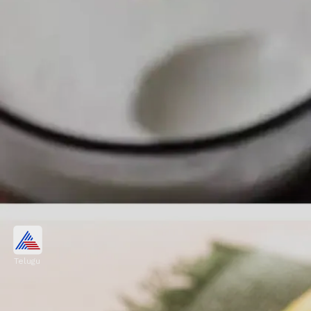
పెరుగు
Telugu
పెరుగు అధిక రక్తపోటుతో బాధపడుతున్న వారికి ఎంతో
ప్రయోజనకరంగా ఉంటుంది. దీనిలో ఉండే మెగ్నీషియం బీపీని
కంట్రోల్ చేస్తుంది.