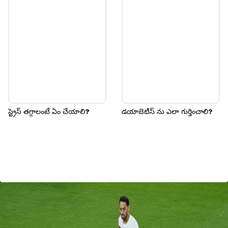
స్ట్రెస్ తగ్గాలంటే ఏం చేయాలి?
డయాబెటీస్ ను ఎలా గుర్తించాలి?