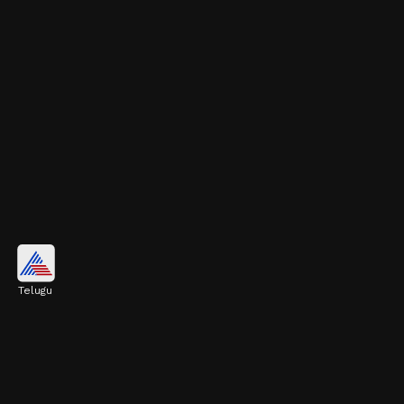
అధిక రక్తపోటు
Telugu
అధిక రక్తపోటు గుండెపోటుకు కారణమవుతుంది. అయితే
కొన్ని ఆహారాలు ఈ బీపీని పెరగకుండా చేసేందుకు ఎంతగానో
సహాయపడతాయి. అవేంటంటే?
Image credits: Getty