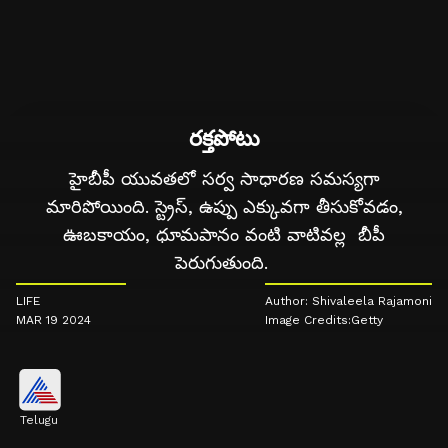
రక్తపోటు
హైబీపీ యువతలో సర్వ సాధారణ సమస్యగా
మారిపోయింది. స్ట్రెస్, ఉప్పు ఎక్కువగా తీసుకోవడం,
ఊబకాయం, ధూమపానం వంటి వాటివల్ల బీపీ
పెరుగుతుంది.
LIFE
Author: Shivaleela Rajamoni
MAR 19 2024
Image Credits:Getty
Telugu