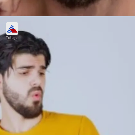
సన్‌స్క్రీన్
Telugu
కేవలం అమ్మాయిలే కాదు..అబ్బాయిలు కూడా రోజూ సన్
స్క్రీన్ ను వాడాలి. ఎందుకంటే ఇది చర్మానికి కవచంగా
పనిచేస్తుంది.అందుకే మర్చిపోకుండా బయటకు వెళ్లినప్పుడు
దీన్ని ఖచ్చితంగా అప్లై చేయండి.
Image credits: Freepik