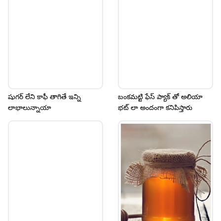
షుగర్ లేని కాఫీ తాగితే ఇన్ని
బంకమట్టి ఫేస్ ప్యాక్ తో అలియా
లాభాలున్నాయా
భట్ లా అందంగా కనిపిస్తారు