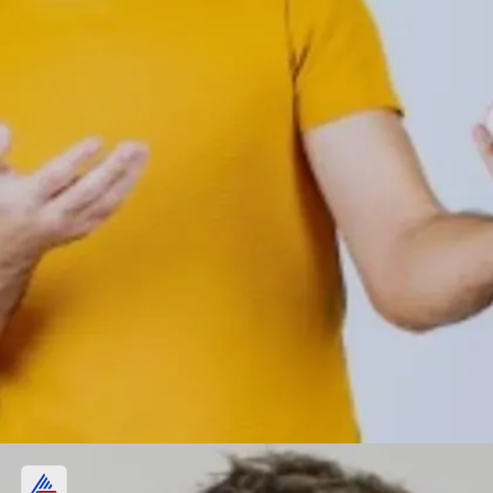
పర్ ఫ్యూమ్