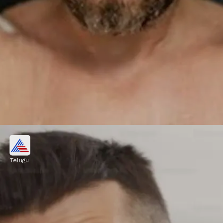
తలను శుభ్రంగా
Telugu
చాలా మంది వర్షాలు పడుతుంటే స్నానమెందుకులే
అనుకుంటారు. కానీ ఇలా అస్సలు చేయకూడదు. మీరు
హ్యాండ్సమ్ గా, హెల్తీగా కనిపించాలంటే మాత్రం ప్రతిరోజూ
తలస్నానం చేయాలి.
Image credits: freepik