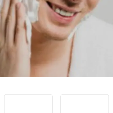
ఫేస్ వాష్
స్కిన్ టైప్ ను బట్టి ఫేస్ వాష్ తో ముఖాన్ని క్లీన్ చేసుకోవాలి.
ఎందుకంటే ఇది మొటిమలు కాకుండా చేస్తుంది.
Image credits: Freepik