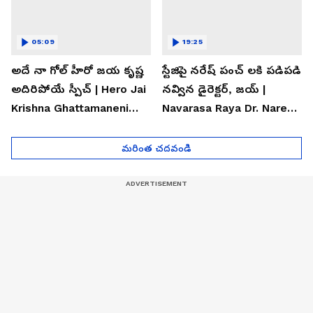
05:09
19:25
అదే నా గోల్ హీరో జయ కృష్ణ
స్టేజిపై నరేష్ పంచ్ లకి పడిపడి
అదిరిపోయే స్పీచ్ | Hero Jai
నవ్విన డైరెక్టర్, జయ్ |
Krishna Ghattamaneni
Navarasa Raya Dr. Naresh
Speech
VK Funny Speech
మరింత చదవండి