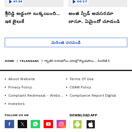
01:34
00:27
శ్రీరెడ్డి అడ్డంగా బుక్కయింది...
అంత స్పీడ్ అవసరమా
ఇక జైలుకే
బాసూ.. ఏమైందో చూడండి
మరింత చదవండి
HOME
TELANGANA
గర్భిణిని కాపాడబోయి వరదల్లో కొట్టుకుపోయి... సింగరేణి రెస్క్యూ టీం సభ్యులు గల్లంతు
About Website
Terms Of Use
Privacy Policy
CSAM Policy
Complaint Redressal - Website
Compliance Report Digital
Investors
FOLLOW US ON
DOWNLOAD APP