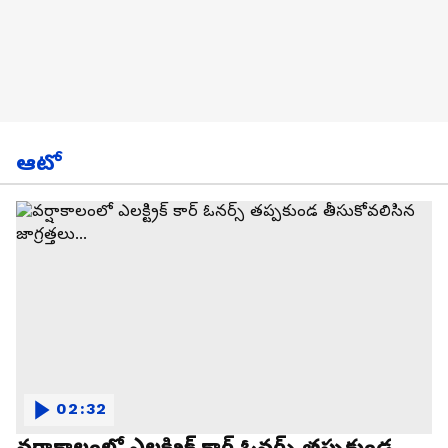
ఆటో
02:32
వర్షాకాలంలో ఎలక్ట్రిక్ కార్ ఓనర్స్ తప్పకుండ