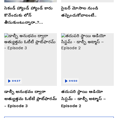
సెకండ్ హ్యాండ్ హ్యాండ్ కారు
సైబర్ మోసాల నుండి
కొనేందుకు లోన్
తప్పించుకోవాలంటే..
తీసుకుంటున్నారా..?
తప్పకుండ ఈ విషయాలు
తెలుసుకోండి..!
04:37
04:50
డాల్బీ అనుభవం ద్వారా
తదుపరి స్థాయి ఆడియో
అత్యుత్తమ ఓటీటీ ప్లాట్‌ఫారమ్
సిస్టమ్ - డాల్బీ అట్మాస్ –
- Episode 3
Episode 2