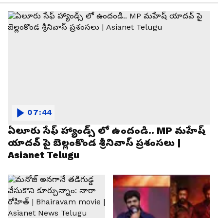
07:44
ఏలూరు సేఫ్ హ్యాండ్స్ లో ఉందండి.. MP మహేష్
యాదవ్ పై బెల్లంకొండ శ్రీనివాస్ ప్రశంసలు |
Asianet Telugu