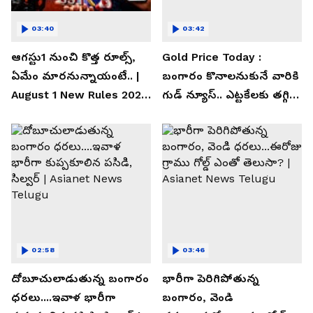
03:40
03:42
ఆగస్టు1 నుంచి కొత్త రూల్స్,
Gold Price Today :
ఏమేం మారనున్నాయంటే.. |
బంగారం కొనాలనుకునే వారికి
August 1 New Rules 2026
గుడ్ న్యూస్.. ఎట్టకేలకు తగ్గిన
| Asianet News Telugu
గోల్డ్ రేట్లు
02:58
03:46
దోబూచులాడుతున్న బంగారం
భారీగా పెరిగిపోతున్న
ధరలు....ఇవాళ భారీగా
బంగారం, వెండి