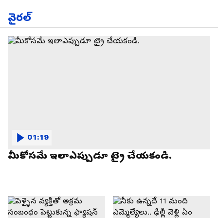
వైరల్
01:19
మీకోసమే ఇలాఎప్పుడూ ట్రై చేయకండి.