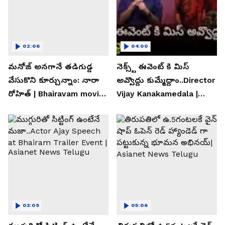
02:06
04:00
మనోజ్ అనగానే తడిగుడ్డ
నెక్స్ట్ ఈవెంట్ కి మిస్
వేసుకొని కూర్చున్నాం: నారా
అవ్వొద్దు కుమ్మేద్దాం..Director
రోహిత్ | Bhairavam movie |
Vijay Kanakamedala |
Asianet News Telugu
Asianet News Telugu
03:09
05:06