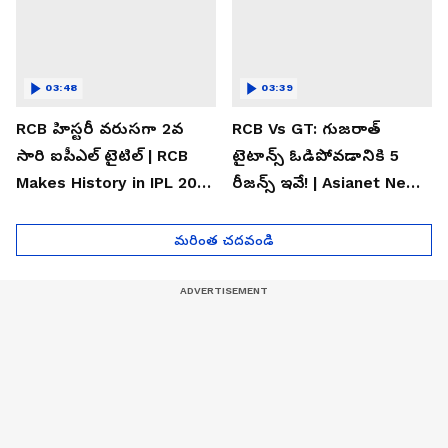
03:48
03:39
RCB హిస్టరీ వరుసగా 2వ
RCB Vs GT: గుజరాత్
సారి ఐపీఎల్ టైటిల్ | RCB
టైటాన్స్ ఓడిపోవడానికి 5
Makes History in IPL 2026
రీజన్స్ ఇవే! | Asianet News
| Asianet News Telugu
Telugu
మరింత చదవండి