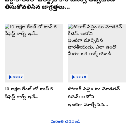
తీసుకోవలిసిన జాగ్రత్తలు...
05:37
03:28
10 లక్షల రేంజ్ లో టాప్ 5
సోలార్ సిస్టం టు మోడరన్
సేఫెస్ట్ కార్స్ ఇవే...
కిచెన్: ఆటోని
ఇంటిగా మార్చేసిన
భారతీయుడు, ఎలా ఉందొ
మీరూ ఒక లుక్కేయండి
మరింత చదవండి