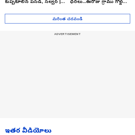
కుప్పకూలిన పసిడి, సిల్వర్ |
ధరలు...ఈరోజు గ్రాము గోల్డ్
Asianet News Telugu
ఎంతో తెలుసా? | Asianet
News Telugu
మరింత చదవండి
ఇతర వీడియోలు