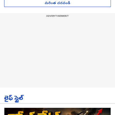
మరింత చదవండి
లైఫ్ స్టైల్