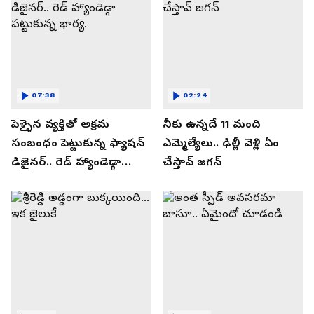
07:38
02:24
పెళ్ళైన వ్యక్తితో అక్రమ
నీకు ఉన్నదే 11 మంది
సంబంధం పెట్టుకున్న ఫ్యాషన్
ఎమ్మెల్యేలు.. ఢిల్లీ వెళ్లి ఏం
డిజైనర్.. రెడ్ హ్యాండెడ్గా
చేస్తావ్ జగన్
పట్టుకున్న భార్య.