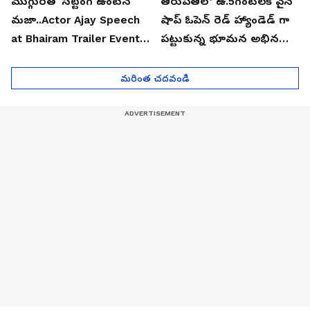
ముగ్గురితో సిట్టింగ్ ఉంటేనే
తిరుపతిలో ఉ.5గంటలకే వైన్
మజా..Actor Ajay Speech
షాప్ ఓపెన్ రెడ్ హ్యాండెడ్ గా
at Bhairam Trailer Event |
పట్టుకున్న భూమన అభినయ్|
Asianet News Telugu
Asianet News Telugu
మరింత చదవండి