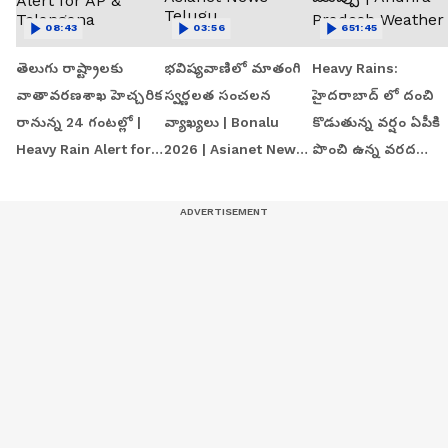
08:43
03:56
651:45
తెలుగు రాష్ట్రాలకు
భవిష్యవాణిలో మాతంగి
Heavy Rains:
వాతావరణశాఖ హెచ్చరిక
స్వర్ణలత సంచలన
హైదరాబాద్ లో దంచి
రానున్న 24 గంటల్లో |
వ్యాఖ్యలు | Bonalu
కొడుతున్న వర్షం ఏపీకి
Heavy Rain Alert for
2026 | Asianet News
పొంచి ఉన్న వరద
AP & Telangana
Telugu
ముప్పు | Andhra
Pradesh Weather