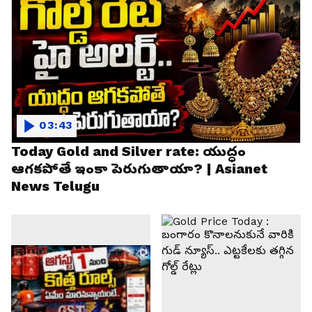
03:43
Today Gold and Silver rate: యుద్ధం
ఆగకపోతే ఇంకా పెరుగుతాయా? | Asianet
News Telugu