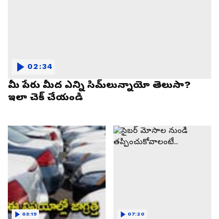
02:34
మీ పేరు మీద ఎన్ని సిమ్‌లున్నాయో తెలుసా?
ఇలా చెక్ చేయండి
03:19
07:20