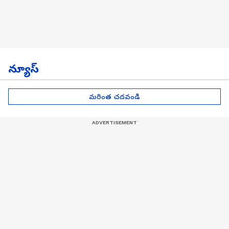
న్యూస్
మరింత చదవండి