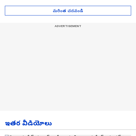
| Asianet News Telugu
గోల్డ్ రేట్లు
మరింత చదవండి
ఇతర వీడియోలు