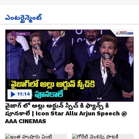
ఎంటర్టైన్మెంట్
11:14
వైజాగ్ లో అల్లు అర్జున్ స్పీచ్ కి ఫ్యాన్స్ కి
పూనకాలే | Icon Star Allu Arjun Speech @
AAA CINEMAS