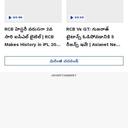
03:48
03:39
RCB హిస్టరీ వరుసగా 2వ
RCB Vs GT: గుజరాత్
సారి ఐపీఎల్ టైటిల్ | RCB
టైటాన్స్ ఓడిపోవడానికి 5
Makes History in IPL 2026
రీజన్స్ ఇవే! | Asianet News
| Asianet News Telugu
Telugu
మరింత చదవండి