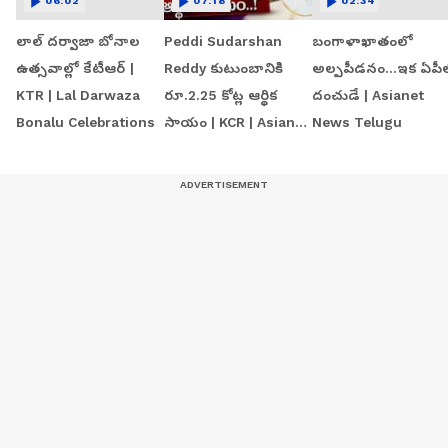
06:02
07:18
02:34
లాల్ దర్వాజా బోనాల
Peddi Sudarshan
బంగాళాఖాతంలో
ఉత్సవాల్లో కేటీఆర్ |
Reddy కుటుంబానికి
అల్పపీడనం...ఇక ఏపీ
KTR | Lal Darwaza
రూ.2.25 కోట్ల ఆర్థిక
దంచుడే | Asianet
Bonalu Celebrations
సాయం | KCR | Asianet
News Telugu
News Telugu