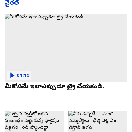
వైరల్
01:19
మీకోసమే ఇలాఎప్పుడూ ట్రై చేయకండి.