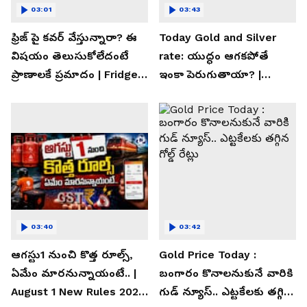
03:01
03:43
ఫ్రిజ్ పై కవర్ వేస్తున్నారా? ఈ
Today Gold and Silver
విషయం తెలుసుకోలేదంటే
rate: యుద్ధం ఆగకపోతే
ప్రాణాలకే ప్రమాదం | Fridge
ఇంకా పెరుగుతాయా? |
Cover Warning
Asianet News Telugu
03:40
03:42
ఆగస్టు1 నుంచి కొత్త రూల్స్,
Gold Price Today :
ఏమేం మారనున్నాయంటే.. |
బంగారం కొనాలనుకునే వారికి
August 1 New Rules 2026
గుడ్ న్యూస్.. ఎట్టకేలకు తగ్గిన