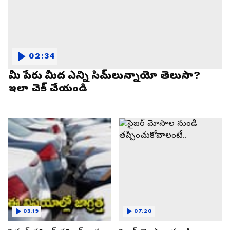
02:34
మీ పేరు మీద ఎన్ని సిమ్‌లున్నాయో తెలుసా?
ఇలా చెక్ చేయండి
03:19
07:20