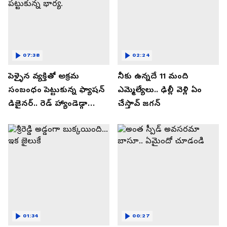
07:38
02:24
పెళ్ళైన వ్యక్తితో అక్రమ
నీకు ఉన్నదే 11 మంది
సంబంధం పెట్టుకున్న ఫ్యాషన్
ఎమ్మెల్యేలు.. ఢిల్లీ వెళ్లి ఏం
డిజైనర్.. రెడ్ హ్యాండెడ్గా
చేస్తావ్ జగన్
పట్టుకున్న భార్య.
01:34
00:27