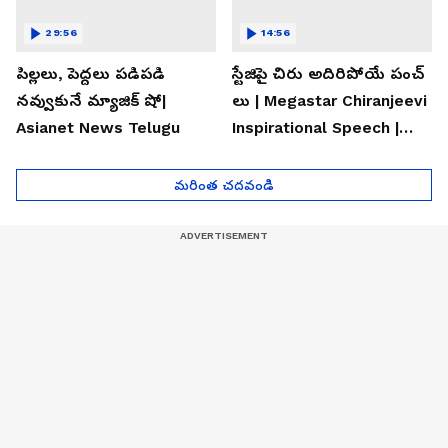
29:56
14:56
పిల్లలు, పెద్దలు పడిపడి
స్టేజిపై చిరు అదిరిపోయే పంచ్
నవ్వుకునే మ్యాజిక్ షో|
లు | Megastar Chiranjeevi
Asianet News Telugu
Inspirational Speech |
Asianet News Telugu
మరింత చదవండి