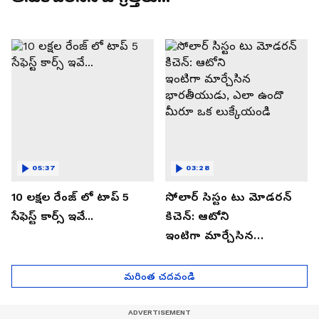
05:37
03:28
10 లక్షల రేంజ్ లో టాప్ 5
సోలార్ సిస్టం టు మోడరన్
సేఫెస్ట్ కార్స్ ఇవే...
కిచెన్: ఆటోని
ఇంటిగా మార్చేసిన
భారతీయుడు, ఎలా ఉందొ
మీరూ ఒక లుక్కేయండి
మరింత చదవండి