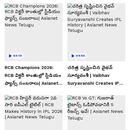
03:19
04:55
RCB Champions 2026:
చరిత్ర సృష్టించిన వైభవ్
RCB విక్టరీ కాంతుల్లో స్టేడియం
సూర్యవంశీ | Vaibhav
ఫ్యాన్స్ సంబరాలు| Asianet
Suryavanshi Creates IPL
News Telugu
History | Asianet News
Telugu