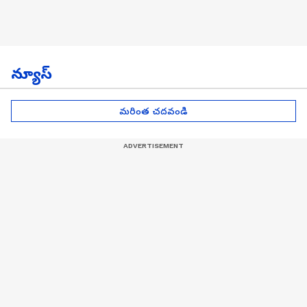
న్యూస్
మరింత చదవండి