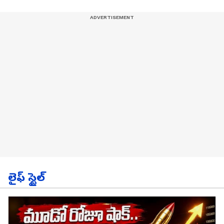
లైఫ్ స్టైల్