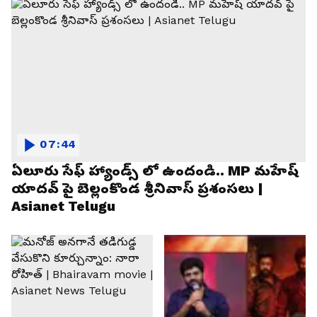
07:44
ఏలూరు సేఫ్ హ్యాండ్స్ లో ఉందండి.. MP మహేష్
యాదవ్ పై బెల్లంకొండ శ్రీనివాస్ ప్రశంసలు |
Asianet Telugu