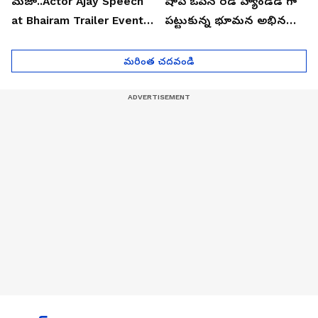
మజా..Actor Ajay Speech
షాప్ ఓపెన్ రెడ్ హ్యాండెడ్ గా
at Bhairam Trailer Event |
పట్టుకున్న భూమన అభినయ్|
Asianet News Telugu
Asianet News Telugu
మరింత చదవండి