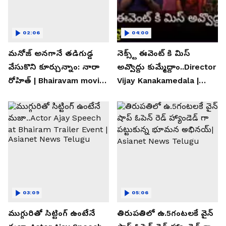
02:06
04:00
మనోజ్ అనగానే తడిగుడ్డ
నెక్స్ట్ ఈవెంట్ కి మిస్
వేసుకొని కూర్చున్నాం: నారా
అవ్వొద్దు కుమ్మేద్దాం..Director
రోహిత్ | Bhairavam movie |
Vijay Kanakamedala |
Asianet News Telugu
Asianet News Telugu
03:09
05:06
ముగ్గురితో సిట్టింగ్ ఉంటేనే
తిరుపతిలో ఉ.5గంటలకే వైన్