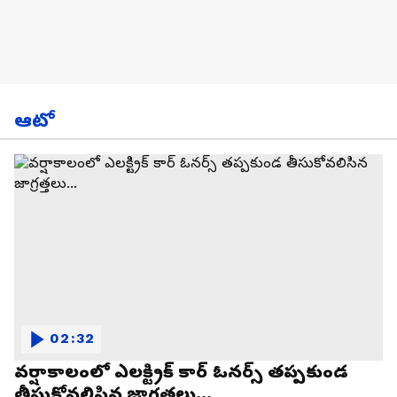
ఆటో
02:32
వర్షాకాలంలో ఎలక్ట్రిక్ కార్ ఓనర్స్ తప్పకుండ
తీసుకోవలిసిన జాగ్రత్తలు...