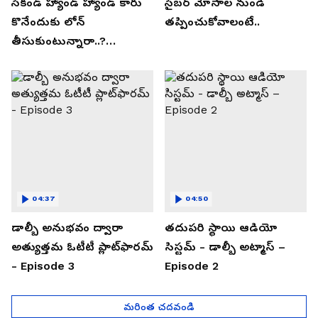
సెకండ్ హ్యాండ్ హ్యాండ్ కారు
సైబర్ మోసాల నుండి
కొనేందుకు లోన్
తప్పించుకోవాలంటే..
తీసుకుంటున్నారా..?
తప్పకుండ ఈ విషయాలు
తెలుసుకోండి..!
04:37
04:50
డాల్బీ అనుభవం ద్వారా
తదుపరి స్థాయి ఆడియో
అత్యుత్తమ ఓటీటీ ప్లాట్‌ఫారమ్
సిస్టమ్ - డాల్బీ అట్మాస్ –
- Episode 3
Episode 2
మరింత చదవండి