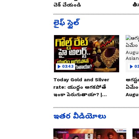
చెక్ చేయండి
తీ
ఈ 
లైఫ్ స్టైల్
03:43
0
Today Gold and Silver
ఆగస్టు
rate: యుద్ధం ఆగకపోతే
ఏమేం
ఇంకా పెరుగుతాయా? |
Augu
Asianet News Telugu
| As
ఇతర వీడియోలు