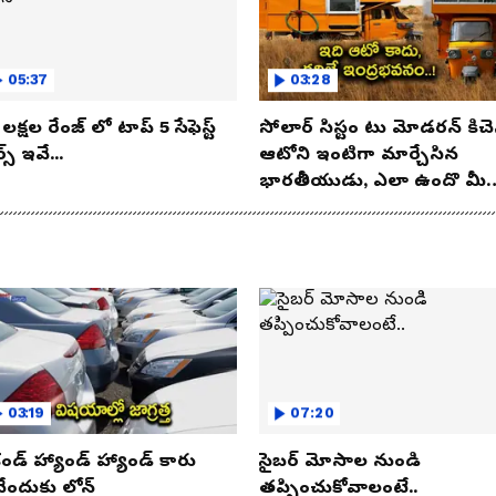
05:37
03:28
లక్షల రేంజ్ లో టాప్ 5 సేఫెస్ట్
సోలార్ సిస్టం టు మోడరన్ కిచె
్స్ ఇవే...
ఆటోని ఇంటిగా మార్చేసిన
భారతీయుడు, ఎలా ఉందొ మీ
ఒక లుక్కేయండి
03:19
07:20
కండ్ హ్యాండ్ హ్యాండ్ కారు
సైబర్ మోసాల నుండి
నేందుకు లోన్
తప్పించుకోవాలంటే..