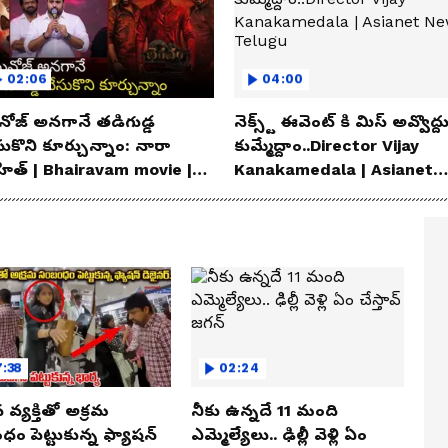
02:06
04:00
ోజ్ అనగానే తడిగుడ్డ
నెక్స్ట్ ఈవెంట్ కి మిస్ అవ్వొద్ద
సుకొని కూర్చున్నాం: నారా
కుమ్మేద్దాం..Director Vijay
హిత్ | Bhairavam movie |
Kanakamedala | Asianet
ianet News Telugu
News Telugu
:38
02:24
న వ్యక్తితో అక్రమ
నీకు ఉన్నదే 11 మంది
ం పెట్టుకున్న ఫ్యాషన్
ఎమ్మెల్యేలు.. ఢిల్లీ వెళ్లి ఏం