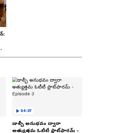
న్:
రూ
04:37
డాల్బీ అనుభవం ద్వారా
అత్యుత్తమ ఓటీటీ ప్లాట్‌ఫారమ్ -