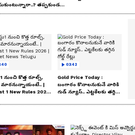
సుకుంటున్నారా..? తప్పకుండ
విషయాలు తెలుసుకోండి..!
3:40
03:42
1 నుంచి కొత్త రూల్స్,
Gold Price Today :
 మారనున్నాయంటే.. |
బంగారం కొనాలనుకునే వారికి
st 1 New Rules 2026
గుడ్ న్యూస్.. ఎట్టకేలకు తగ్గిన
ianet News Telugu
గోల్డ్ రేట్లు