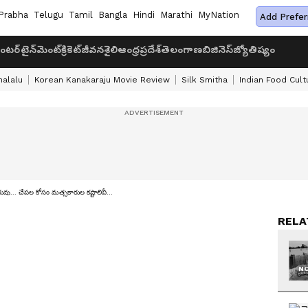
Prabha
Telugu
Tamil
Bangla
Hindi
Marathi
MyNation
Add Prefer
ంటర్‌టైన్‌మెంట్
క్రికెట్
జీవనశైలి
ఆంధ్రప్రదేశ్
తెలంగాణ
బిజినెస్
జ్యోతిష్యం
halalu
Korean Kanakaraju Movie Review
Silk Smitha
Indian Food Cult
రువు... చేపల కోసం మత్సకారుల కష్టాలివీ...
RELA
NO