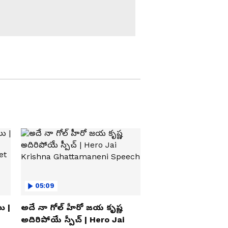
సికింద్రాబాద్ ఉజ్జయిని
మహంకాళి తొలి దర్శనం |
First Darshan of Ujjaini
Mahankali Temple |
Bonalu 2026
ఆప్త మిత్రుడిని కోల్పోయా పెద్ది
మరణంపై కేసీఆర్ ఎమోషనల్
| BRS Leader Peddi
Sudarshan Reddy
Mega Kitchen in
Madhira: ఒక్క కిచెన్.. 16
మండలాల పిల్లలకు వేడి
భోజనం | Bhatti
Vikramarka | Asianet
యశోద ఆసుపత్రికి కేసీఆర్ |
KCR To Visit Peddi
Sudarshan Reddy |
Yashoda Hospital
05:09
పెద్ది సుదర్శన్ రెడ్డి ఫ్యామిలీని
పరామర్శించిన కేసీఆర్ | KCR
ు |
అదే నా గోల్ హీరో జయ కృష్ణ
Meets Peddi Sudarshan
అదిరిపోయే స్పీచ్ | Hero Jai
Reddy Family