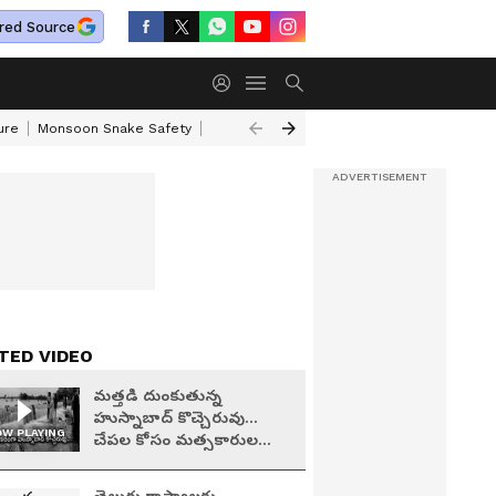
red Source
ure
Monsoon Snake Safety
Akkineni Nageswara Rao
IRCTC Tour Pac
TED VIDEO
మత్తడి దుంకుతున్న
హుస్నాబాద్ కొచ్చెరువు...
W PLAYING
చేపల కోసం మత్సకారుల
కష్టాలివీ...