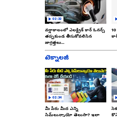
02:32
వర్షాకాలంలో ఎలక్ట్రిక్ కార్ ఓనర్స్
10 
తప్పకుండ తీసుకోవలిసిన
కార
జాగ్రత్తలు...
టెక్నాలజీ
02:34
మీ పేరు మీద ఎన్ని
సె
సిమ్‌లున్నాయో తెలుసా? ఇలా
కొ