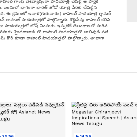
ాహుల్ గాంధీ దేశవ్యాప్తంగా పాదయాత్ర చేపట్టి ఆ పార్టీకి
రు. ఇందులో భాగంగా భారత్ జోడో యాత్ర పేరిట చేపట్టిన
ోంది. ఈ క్రమంలో ఇవాళ(గురువారం) రాహుల్ పాదయాత్ర గ్లామర్
్ రాహుల్ పాదయాత్రలో పాల్గొన్నారు. కొద్దిసేపు రాహుల్ కలిసి
తూ పాదయాత్రలో జోష్ నింపారు. ఇప్పటికే తెలంగాణలో సాగిన
ిసారు. హైదరాబాద్ లో రాహుల్ పాదయాత్రలో బాలీవుడ్ నటి
మ్ కౌర్ కూడా రాహుల్ పాదయాత్రలో పాల్గొన్నారు. తాజాగా
29:56
14:56