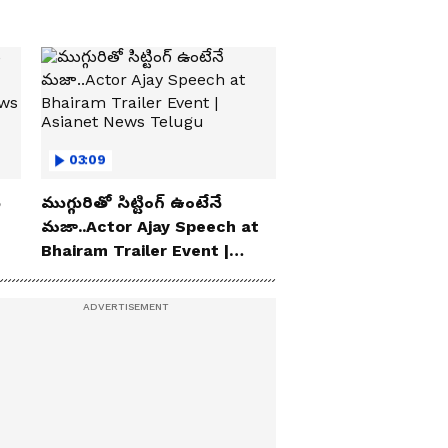
03:09
ు
ముగ్గురితో సిట్టింగ్ ఉంటేనే
మజా..Actor Ajay Speech at
Bhairam Trailer Event |
Asianet News Telugu