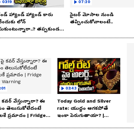
03:19
07:20
కండ్ హ్యాండ్ హ్యాండ్ కారు
సైబర్ మోసాల నుండి
నేందుకు లోన్
తప్పించుకోవాలంటే..
సుకుంటున్నారా..? తప్పకుండ
విషయాలు తెలుసుకోండి..!
:01
03:43
 పై కవర్ వేస్తున్నారా? ఈ
Today Gold and Silver
ం తెలుసుకోలేదంటే
rate: యుద్ధం ఆగకపోతే
ాలకే ప్రమాదం | Fridge
ఇంకా పెరుగుతాయా? |
r Warning
Asianet News Telugu