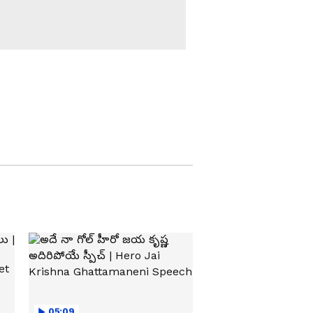
Udhayanidhi Stalin
Speech Controversy:
తమిళ రాజకీయాల్లో డబుల్
మీనింగ్ డైలాగ్ ల రచ్చ |
Asianet Telugu
బీహార్‍లో బీజేపీకి షాక్..
కమలం ఓడిపోవడానికి
కారణమిదే | Prashant
Kishor | Bihar By
Election Result
బీహార్ రాజకీయాల్లో 30ఏళ్ల
BJP కోట బద్దలు ప్రశాంత్
కిషోర్ చారిత్రక విజయం|
Prashant Kishor victory
త్వరలో ప్లాస్టిక్ నోట్లు...ఇక
పాత నోట్లు బ్యాన్ చేస్తారా? |
Plastic Currency in India
భోగాపురం పర్యటనలో మోదీ
సెక్యూరిటీ చూశారా | PM
Modi High-Level
Security at Bhogapuram
05:09