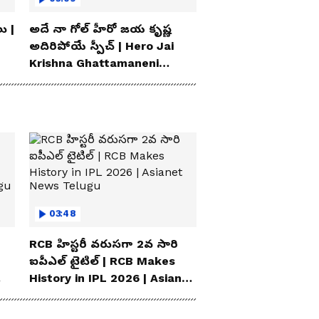
Airport
ు |
అదే నా గోల్ హీరో జయ కృష్ణ
అదిరిపోయే స్పీచ్ | Hero Jai
Krishna Ghattamaneni
Speech
03:48
RCB హిస్టరీ వరుసగా 2వ సారి
ఐపీఎల్ టైటిల్ | RCB Makes
History in IPL 2026 | Asianet
News Telugu