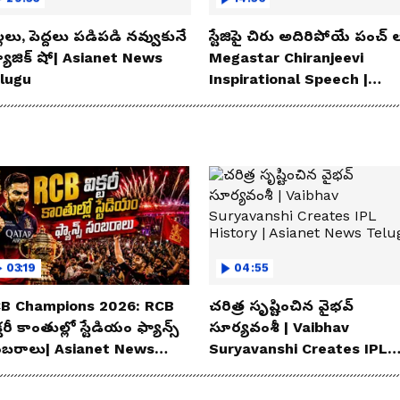
్లలు, పెద్దలు పడిపడి నవ్వుకునే
స్టేజిపై చిరు అదిరిపోయే పంచ్ ల
యాజిక్ షో| Asianet News
Megastar Chiranjeevi
lugu
Inspirational Speech |
Asianet News Telugu
03:19
04:55
B Champions 2026: RCB
చరిత్ర సృష్టించిన వైభవ్
్టరీ కాంతుల్లో స్టేడియం ఫ్యాన్స్
సూర్యవంశీ | Vaibhav
బరాలు| Asianet News
Suryavanshi Creates IPL
lugu
History | Asianet News
Telugu