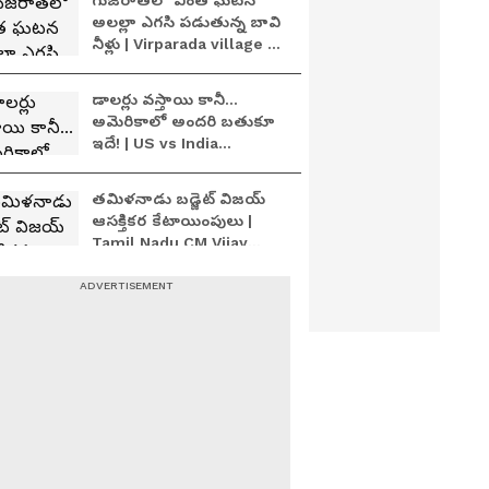
గుజరాత్‌లో వింత ఘటన
అలల్లా ఎగసి పడుతున్న బావి
నీళ్లు | Virparada village |
Gujarat mysterious well
డాలర్లు వస్తాయి కానీ...
అమెరికాలో అందరి బతుకూ
ఇదే! | US vs India
Minimum Wage | Asianet
News Telugu
తమిళనాడు బడ్జెట్ విజయ్
ఆసక్తికర కేటాయింపులు |
Tamil Nadu CM Vijay
Mega Budget 2026
డ్రగ్స్ రహిత సమాజం కోసం
మోదీ మాస్టర్ ప్లాన్ | Nasha
Mukt Yuva for Viksit
Bharat Explained
అరెస్ట్ అయిన కొన్ని గంటల్లోనే
Udayanidhi Stalin
విడుదల | Udhayanidhi
Stalin Released Within
Hours