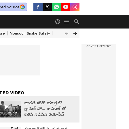
red Source
ure
Monsoon Snake Safety
Akkineni Nageswara Rao
IRCTC Tour Pac
TED VIDEO
భారత్ జోడో యాత్రలో
గ్లామర్ షో... రాహుల్ తో
W PLAYING
కలిసి నడిసిన రియాసేన్