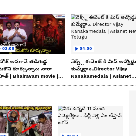
02:06
04:00
ోజ్ అనగానే తడిగుడ్డ
నెక్స్ట్ ఈవెంట్ కి మిస్ అవ్వొద్ద
సుకొని కూర్చున్నాం: నారా
కుమ్మేద్దాం..Director Vijay
హిత్ | Bhairavam movie |
Kanakamedala | Asianet
ianet News Telugu
News Telugu