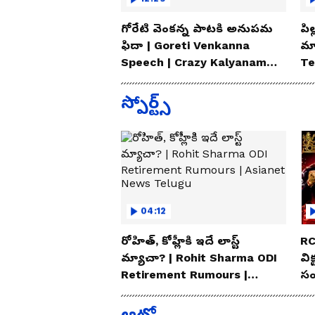
గోరేటి వెంకన్న పాటకి అనుపమ
పిల
ఫిదా | Goreti Venkanna
మ్
Speech | Crazy Kalyanam
Te
Teaser Launch Event
స్పోర్ట్స్
04:12
రోహిత్, కోహ్లీకి ఇదే లాస్ట్
RC
మ్యాచా? | Rohit Sharma ODI
విక
Retirement Rumours |
సం
Asianet News Telugu
Te
ఆటో