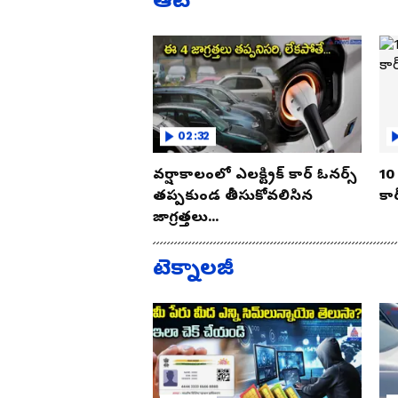
02:32
వర్షాకాలంలో ఎలక్ట్రిక్ కార్ ఓనర్స్
10 
తప్పకుండ తీసుకోవలిసిన
కార
జాగ్రత్తలు...
టెక్నాలజీ