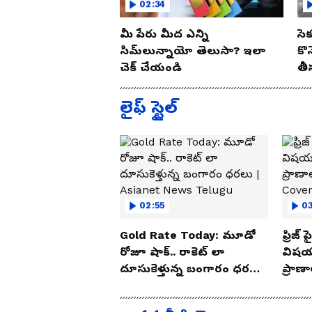
02:34
మీ పేరు మీద ఎన్ని
సె
సిమ్‌లున్నాయో తెలుసా? ఇలా
కొ
చెక్ చేయండి
తీ
ఈ 
లైఫ్ స్టైల్
02:55
03
Gold Rate Today: మూడో
ఫ్రిజ్
రోజూ షాక్.. రాకెట్ లా
విషయ
దూసుకెళ్తున్న బంగారం ధరలు
ప్రాణ
| Asianet News Telugu
Cove