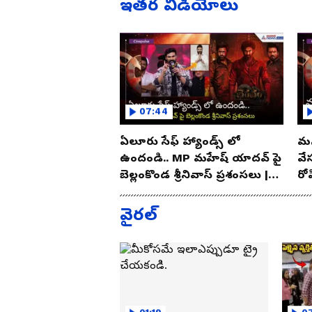
ఇతర వీడియోలు
07:44
ఏలూరు సేఫ్ హ్యాండ్స్ లో
మన
ఉందండి.. MP మహేష్ యాదవ్ పై
వే
బెల్లంకొండ శ్రీనివాస్ ప్రశంసలు |
రో
Asianet Telugu
As
వైరల్