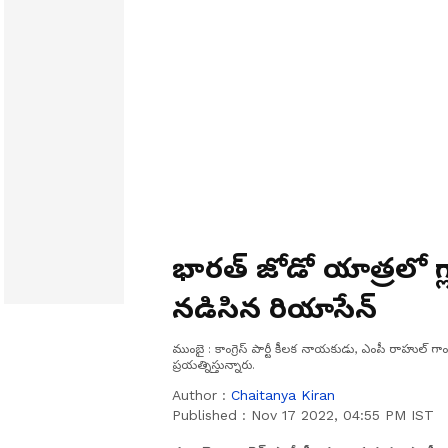
భారత్ జోడో యాత్రలో గ్
నడిసిన రియాసేన్
ముంబై : కాంగ్రెస్ పార్టీ కీలక నాయకుడు, ఎంపీ రాహుల్ గాం
ప్రయత్నిస్తున్నారు.
Author :
Chaitanya Kiran
Published :
Nov 17 2022, 04:55 PM IST