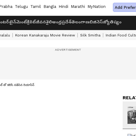
Prabha
Telugu
Tamil
Bangla
Hindi
Marathi
MyNation
Add Prefer
ంటర్‌టైన్‌మెంట్
క్రికెట్
జీవనశైలి
ఆంధ్రప్రదేశ్
తెలంగాణ
బిజినెస్
జ్యోతిష్యం
halalu
Korean Kanakaraju Movie Review
Silk Smitha
Indian Food Cult
ల్ తో కలిసి నడిసిన రియాసేన్
RELA
NO