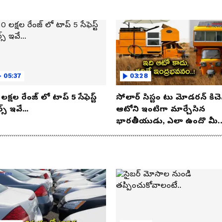
05:37
03:28
లక్షల రేంజ్ లో టాప్ 5 సేఫెస్ట్
సోలార్ సిస్టం టు మోడరన్ కిచె
్స్ ఇవే...
ఆటోని ఇంటిగా మార్చేసిన
భారతీయుడు, ఎలా ఉందొ మీ
ఒక లుక్కేయండి