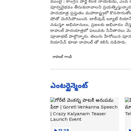
ముంబై : కాంగ్రెస్ పార్టీ కీలక నాయకుడు, ఎంపీ ర
పూర్వవైభవం తీసుకురావాలని ప్రయత్నిస్తున్నా
పాదయాత్ర ప్రస్తుతం మహారాష్ట్రలో కొనసాగుత
షోతో మెరిసిపోయింది. బాలీవుడ్ బ్యూటీ రియాసేన
నడుస్తూ అభిమానులు, ప్రజలకు అభివాదం చేస్
రాహుల్ పాదయాత్రలో పలువరు సినీతారలు మెర
పూజాభట్ పాల్గొన్నారు. తెలుగు హీరోయిన పూన
రియాసేన్ కూడా రాహుల్ తో కలిసి నడిసారు.
రాహుల్ గాంధీ
ఎంటర్టైన్మెంట్
12:29