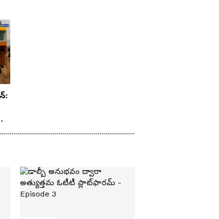
న్:
రూ