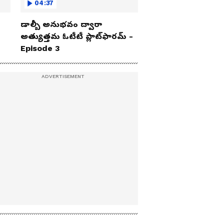
04:37
డాల్బీ అనుభవం ద్వారా
అత్యుత్తమ ఓటీటీ ప్లాట్‌ఫారమ్ -
Episode 3