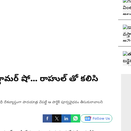
లామర్ షో... రాహుల్ తో కలిసి
ధీ దేశవ్యాప్తంగా పాదయాత్ర చేపట్టి ఆ పార్టీకి పూర్వవైభవం తీసుకురావాలని
Follow Us