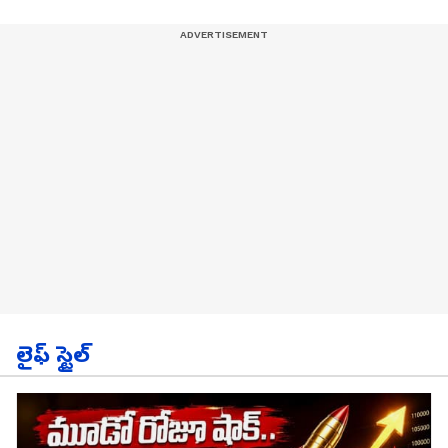
లైఫ్ స్టైల్