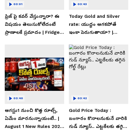
03:01
03:43
ఫ్రిజ్ పై కవర్ వేస్తున్నారా? ఈ
Today Gold and Silver
విషయం తెలుసుకోలేదంటే
rate: యుద్ధం ఆగకపోతే
ప్రాణాలకే ప్రమాదం | Fridge
ఇంకా పెరుగుతాయా? |
Cover Warning
Asianet News Telugu
03:40
03:42
ఆగస్టు1 నుంచి కొత్త రూల్స్,
Gold Price Today :
ఏమేం మారనున్నాయంటే.. |
బంగారం కొనాలనుకునే వారికి
August 1 New Rules 2026
గుడ్ న్యూస్.. ఎట్టకేలకు తగ్గిన