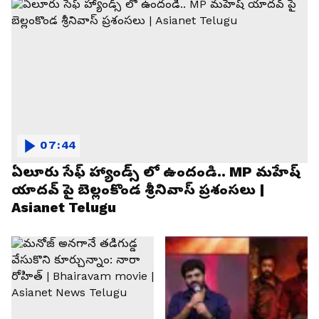
07:44
ఏలూరు సేఫ్ హ్యాండ్స్ లో ఉందండి.. MP మహేష్
యాదవ్ పై బెల్లంకొండ శ్రీనివాస్ ప్రశంసలు |
Asianet Telugu