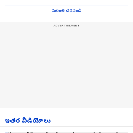
| Asianet News Telugu
గోల్డ్ రేట్లు
మరింత చదవండి
ఇతర వీడియోలు