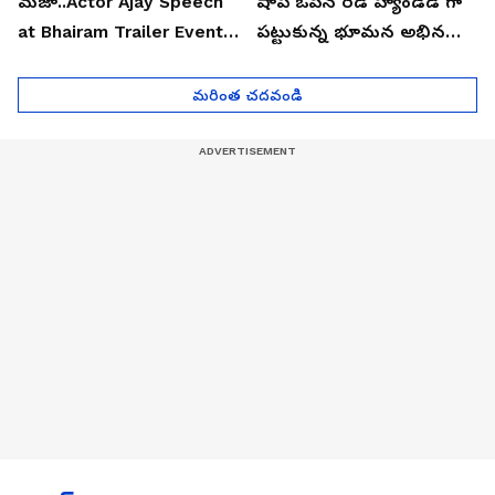
మజా..Actor Ajay Speech
షాప్ ఓపెన్ రెడ్ హ్యాండెడ్ గా
at Bhairam Trailer Event |
పట్టుకున్న భూమన అభినయ్|
Asianet News Telugu
Asianet News Telugu
మరింత చదవండి