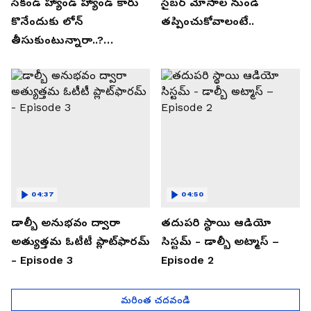
సెకండ్ హ్యాండ్ హ్యాండ్ కారు
సైబర్ మోసాల నుండి
కొనేందుకు లోన్
తప్పించుకోవాలంటే..
తీసుకుంటున్నారా..?
తప్పకుండ ఈ విషయాలు
తెలుసుకోండి..!
04:37
04:50
డాల్బీ అనుభవం ద్వారా
తదుపరి స్థాయి ఆడియో
అత్యుత్తమ ఓటీటీ ప్లాట్‌ఫారమ్
సిస్టమ్ - డాల్బీ అట్మాస్ –
- Episode 3
Episode 2
మరింత చదవండి