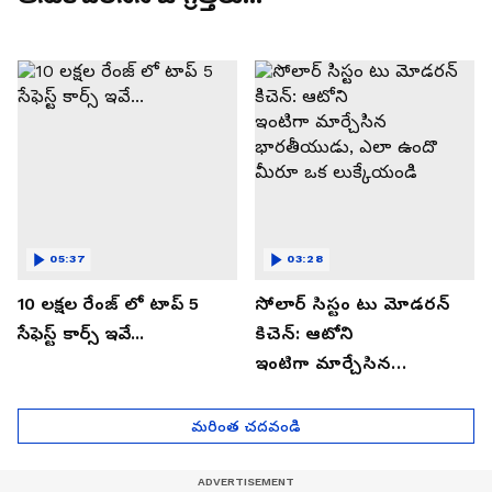
05:37
03:28
10 లక్షల రేంజ్ లో టాప్ 5
సోలార్ సిస్టం టు మోడరన్
సేఫెస్ట్ కార్స్ ఇవే...
కిచెన్: ఆటోని
ఇంటిగా మార్చేసిన
భారతీయుడు, ఎలా ఉందొ
మీరూ ఒక లుక్కేయండి
మరింత చదవండి