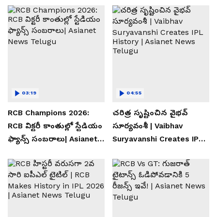
03:19
04:55
RCB Champions 2026:
చరిత్ర సృష్టించిన వైభవ్
RCB విక్టరీ కాంతుల్లో స్టేడియం
సూర్యవంశీ | Vaibhav
ఫ్యాన్స్ సంబరాలు| Asianet
Suryavanshi Creates IPL
News Telugu
History | Asianet News
Telugu