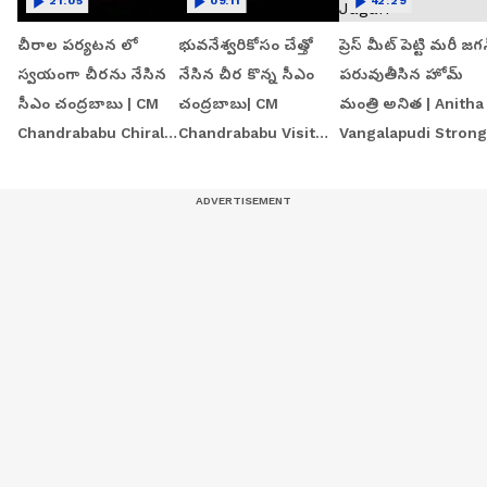
21:05
09:11
42:29
చీరాల పర్యటన లో
భువనేశ్వరికోసం చేత్తో
ప్రెస్ మీట్ పెట్టి మరీ జగ
స్వయంగా చీరను నేసిన
నేసిన చీర కొన్న సీఎం
పరువుతీసిన హోమ్
సీఎం చంద్రబాబు | CM
చంద్రబాబు| CM
మంత్రి అనిత | Anitha
Chandrababu Chirala
Chandrababu Visit
Vangalapudi Strong
tour | Asianet Telugu
Chirala Handloom
Counter to Jagan
Workshop