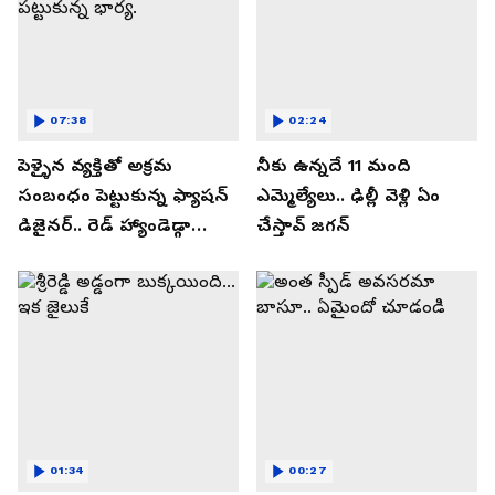
07:38
02:24
పెళ్ళైన వ్యక్తితో అక్రమ
నీకు ఉన్నదే 11 మంది
సంబంధం పెట్టుకున్న ఫ్యాషన్
ఎమ్మెల్యేలు.. ఢిల్లీ వెళ్లి ఏం
డిజైనర్.. రెడ్ హ్యాండెడ్గా
చేస్తావ్ జగన్
పట్టుకున్న భార్య.
01:34
00:27