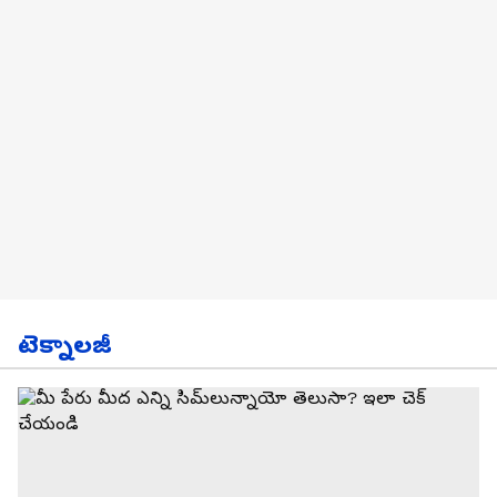
టెక్నాలజీ