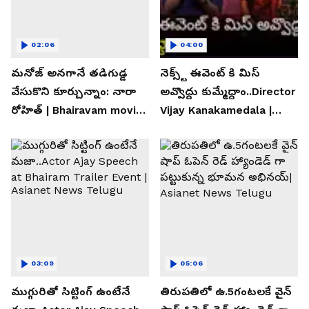
02:06
04:00
మనోజ్ అనగానే తడిగుడ్డ
నెక్స్ట్ ఈవెంట్ కి మిస్
వేసుకొని కూర్చున్నాం: నారా
అవ్వొద్దు కుమ్మేద్దాం..Director
రోహిత్ | Bhairavam movie |
Vijay Kanakamedala |
Asianet News Telugu
Asianet News Telugu
03:09
05:06
ముగ్గురితో సిట్టింగ్ ఉంటేనే
తిరుపతిలో ఉ.5గంటలకే వైన్