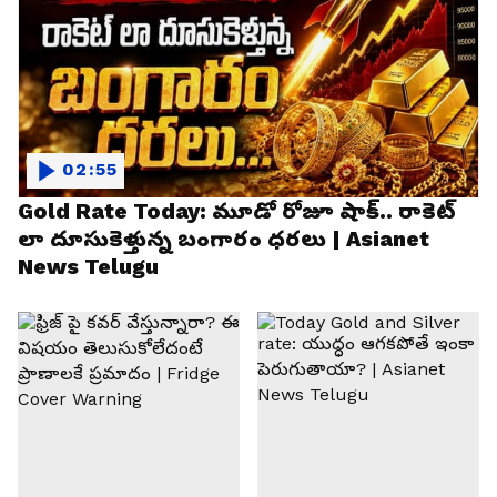
02:55
Gold Rate Today: మూడో రోజూ షాక్.. రాకెట్
లా దూసుకెళ్తున్న బంగారం ధరలు | Asianet
News Telugu