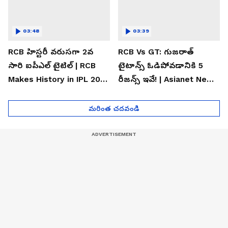
03:48
03:39
RCB హిస్టరీ వరుసగా 2వ
RCB Vs GT: గుజరాత్
సారి ఐపీఎల్ టైటిల్ | RCB
టైటాన్స్ ఓడిపోవడానికి 5
Makes History in IPL 2026
రీజన్స్ ఇవే! | Asianet News
| Asianet News Telugu
Telugu
మరింత చదవండి