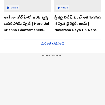
05:09
19:25
అదే నా గోల్ హీరో జయ కృష్ణ
స్టేజిపై నరేష్ పంచ్ లకి పడిపడి
అదిరిపోయే స్పీచ్ | Hero Jai
నవ్విన డైరెక్టర్, జయ్ |
Krishna Ghattamaneni
Navarasa Raya Dr. Naresh
Speech
VK Funny Speech
మరింత చదవండి