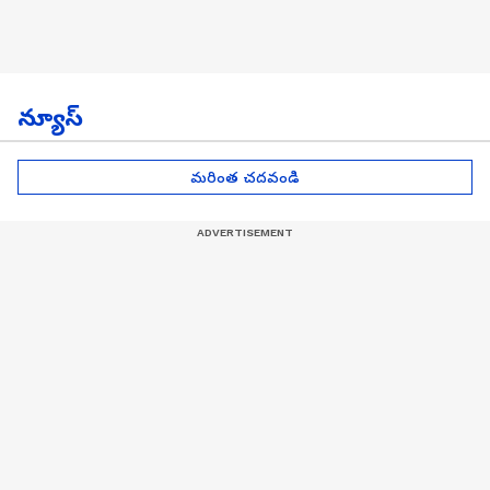
న్యూస్
మరింత చదవండి