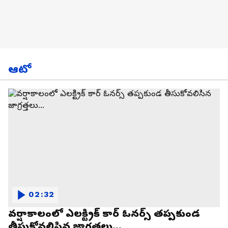
ఆటో
02:32
వర్షాకాలంలో ఎలక్ట్రిక్ కార్ ఓనర్స్ తప్పకుండ
తీసుకోవలిసిన జాగ్రత్తలు...