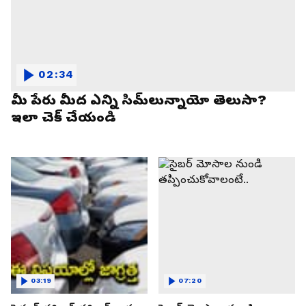
02:34
మీ పేరు మీద ఎన్ని సిమ్‌లున్నాయో తెలుసా?
ఇలా చెక్ చేయండి
03:19
07:20