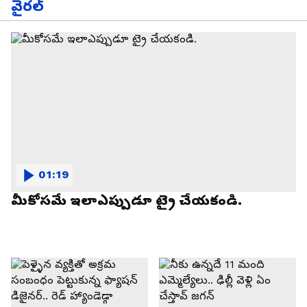
వైరల్
01:19
మీకోసమే ఇలాఎప్పుడూ ట్రై చేయకండి.