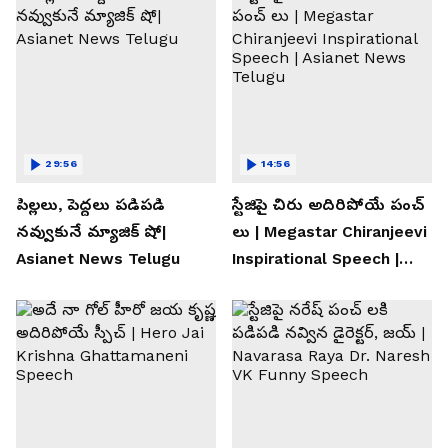
29:56
14:56
పిల్లలు, పెద్దలు పడిపడి
స్టేజిపై చిరు అదిరిపోయే పంచ్
నవ్వుకునే మ్యాజిక్ షో|
లు | Megastar Chiranjeevi
Asianet News Telugu
Inspirational Speech |
Asianet News Telugu