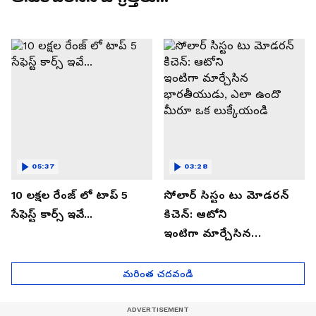
05:37
03:28
10 లక్షల రేంజ్ లో టాప్ 5
సోలార్ సిస్టం టు మోడరన్
సేఫెస్ట్ కార్స్ ఇవే...
కిచెన్: ఆటోని
ఇంటిగా మార్చేసిన
భారతీయుడు, ఎలా ఉందొ
మీరూ ఒక లుక్కేయండి
మరింత చదవండి