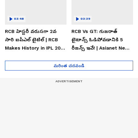
03:48
03:39
RCB హిస్టరీ వరుసగా 2వ
RCB Vs GT: గుజరాత్
సారి ఐపీఎల్ టైటిల్ | RCB
టైటాన్స్ ఓడిపోవడానికి 5
Makes History in IPL 2026
రీజన్స్ ఇవే! | Asianet News
| Asianet News Telugu
Telugu
మరింత చదవండి