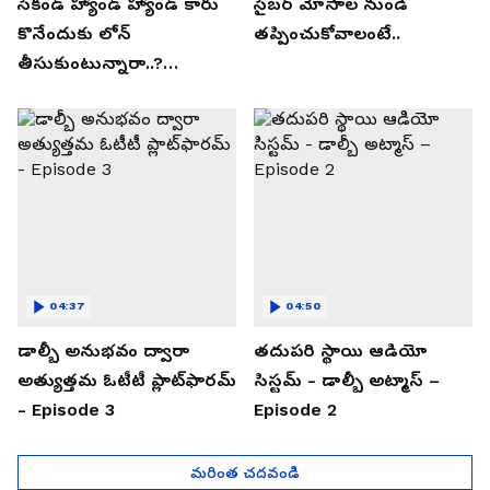
సెకండ్ హ్యాండ్ హ్యాండ్ కారు
సైబర్ మోసాల నుండి
కొనేందుకు లోన్
తప్పించుకోవాలంటే..
తీసుకుంటున్నారా..?
తప్పకుండ ఈ విషయాలు
తెలుసుకోండి..!
04:37
04:50
డాల్బీ అనుభవం ద్వారా
తదుపరి స్థాయి ఆడియో
అత్యుత్తమ ఓటీటీ ప్లాట్‌ఫారమ్
సిస్టమ్ - డాల్బీ అట్మాస్ –
- Episode 3
Episode 2
మరింత చదవండి