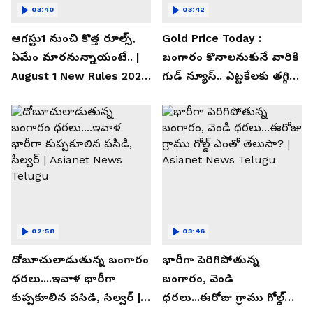
03:40
03:42
ఆగస్టు1 నుంచి కొత్త రూల్స్,
Gold Price Today :
ఏమేం మారనున్నాయంటే.. |
బంగారం కొనాలనుకునే వారికి
August 1 New Rules 2026
గుడ్ న్యూస్.. ఎట్టకేలకు తగ్గిన
| Asianet News Telugu
గోల్డ్ రేట్లు
02:58
03:46
దోబూచులాడుతున్న బంగారం
భారీగా పెరిగిపోతున్న
ధరలు....ఇవాళ భారీగా
బంగారం, వెండి
కుప్పకూలిన పసిడి, సిల్వర్ |
ధరలు...ఈరోజు గ్రాము గోల్డ్