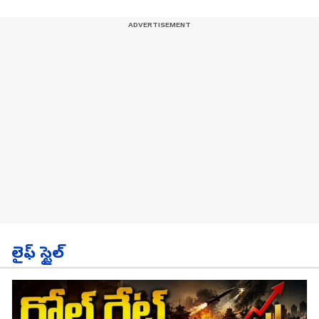
లైఫ్ స్టైల్