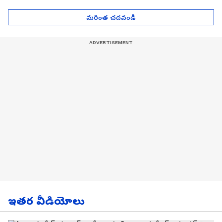
Asianet News Telugu
ఎంతో తెలుసా? | Asianet
News Telugu
మరింత చదవండి
ఇతర వీడియోలు