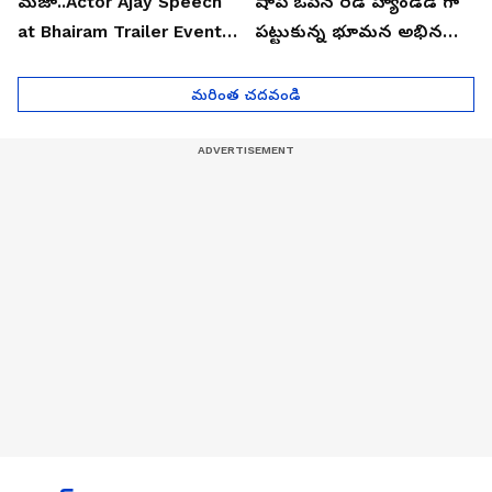
మజా..Actor Ajay Speech
షాప్ ఓపెన్ రెడ్ హ్యాండెడ్ గా
at Bhairam Trailer Event |
పట్టుకున్న భూమన అభినయ్|
Asianet News Telugu
Asianet News Telugu
మరింత చదవండి