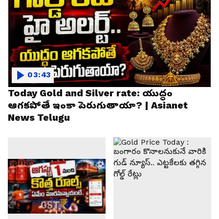
03:43
Today Gold and Silver rate: యుద్ధం
ఆగకపోతే ఇంకా పెరుగుతాయా? | Asianet
News Telugu