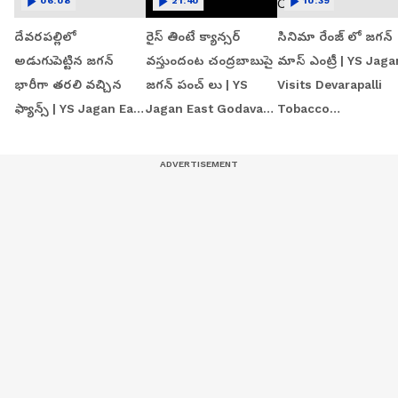
06:08
21:40
10:39
దేవరపల్లిలో
రైస్ తింటే క్యాన్సర్
సినిమా రేంజ్ లో జగన్‌
అడుగుపెట్టిన జగన్
వస్తుందంట చంద్రబాబుపై
మాస్ ఎంట్రీ | YS Jaga
భారీగా తరలి వచ్చిన
జగన్ పంచ్ లు | YS
Visits Devarapalli
ఫ్యాన్స్ | YS Jagan East
Jagan East Godavari
Tobacco
Godavari Tour
Tour | Devarapalli
Procurement Centr
Devarapalli