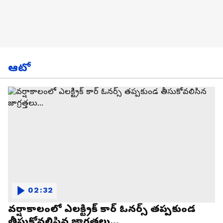
ఆటో
02:32
వర్షాకాలంలో ఎలక్ట్రిక్ కార్ ఓనర్స్ తప్పకుండ
తీసుకోవలిసిన జాగ్రత్తలు...