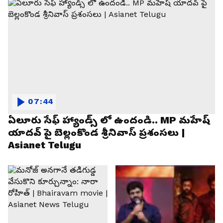
07:44
ఏలూరు సేఫ్ హ్యాండ్స్ లో ఉందండి.. MP మహేష్
యాదవ్ పై బెల్లంకొండ శ్రీనివాస్ ప్రశంసలు |
Asianet Telugu