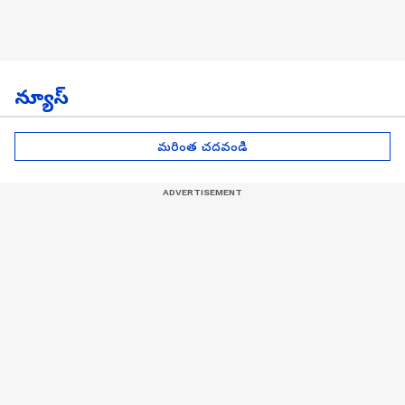
న్యూస్
మరింత చదవండి