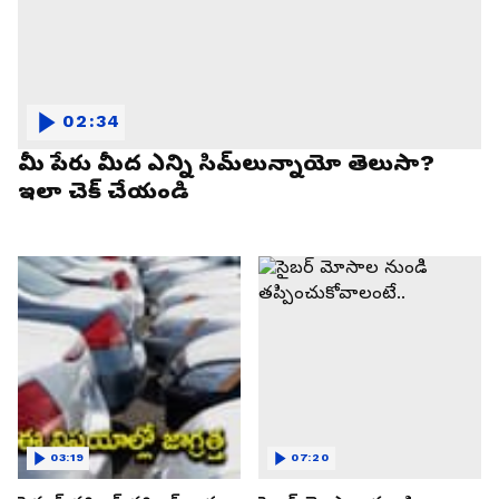
02:34
మీ పేరు మీద ఎన్ని సిమ్‌లున్నాయో తెలుసా?
ఇలా చెక్ చేయండి
03:19
07:20