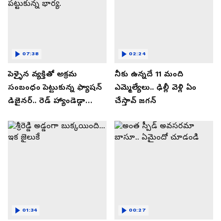
07:38
02:24
పెళ్ళైన వ్యక్తితో అక్రమ
నీకు ఉన్నదే 11 మంది
సంబంధం పెట్టుకున్న ఫ్యాషన్
ఎమ్మెల్యేలు.. ఢిల్లీ వెళ్లి ఏం
డిజైనర్.. రెడ్ హ్యాండెడ్గా
చేస్తావ్ జగన్
పట్టుకున్న భార్య.
01:34
00:27