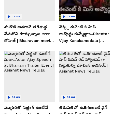
02:06
04:00
మనోజ్ అనగానే తడిగుడ్డ
నెక్స్ట్ ఈవెంట్ కి మిస్
వేసుకొని కూర్చున్నాం: నారా
అవ్వొద్దు కుమ్మేద్దాం..Director
రోహిత్ | Bhairavam movie |
Vijay Kanakamedala |
Asianet News Telugu
Asianet News Telugu
03:09
05:06
ముగ్గురితో సిట్టింగ్ ఉంటేనే
తిరుపతిలో ఉ.5గంటలకే వైన్