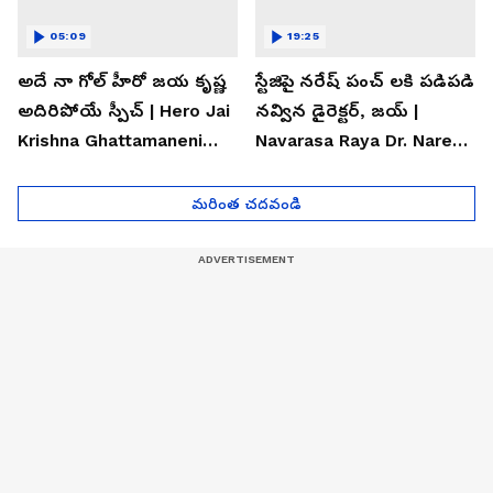
05:09
19:25
అదే నా గోల్ హీరో జయ కృష్ణ
స్టేజిపై నరేష్ పంచ్ లకి పడిపడి
అదిరిపోయే స్పీచ్ | Hero Jai
నవ్విన డైరెక్టర్, జయ్ |
Krishna Ghattamaneni
Navarasa Raya Dr. Naresh
Speech
VK Funny Speech
మరింత చదవండి