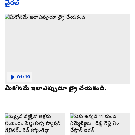
వైరల్
01:19
మీకోసమే ఇలాఎప్పుడూ ట్రై చేయకండి.