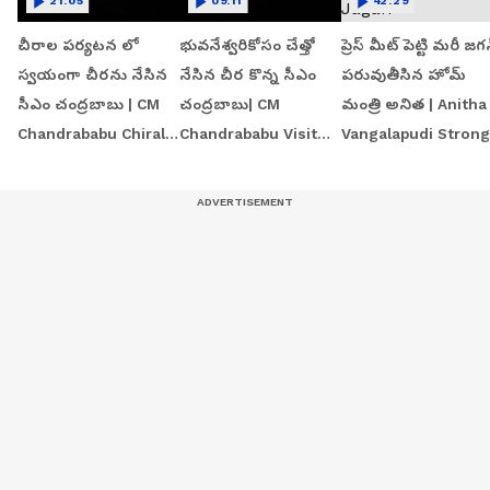
21:05
09:11
42:29
చీరాల పర్యటన లో
భువనేశ్వరికోసం చేత్తో
ప్రెస్ మీట్ పెట్టి మరీ జగ
స్వయంగా చీరను నేసిన
నేసిన చీర కొన్న సీఎం
పరువుతీసిన హోమ్
సీఎం చంద్రబాబు | CM
చంద్రబాబు| CM
మంత్రి అనిత | Anitha
Chandrababu Chirala
Chandrababu Visit
Vangalapudi Strong
tour | Asianet Telugu
Chirala Handloom
Counter to Jagan
Workshop