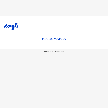
న్యూస్
మరింత చదవండి