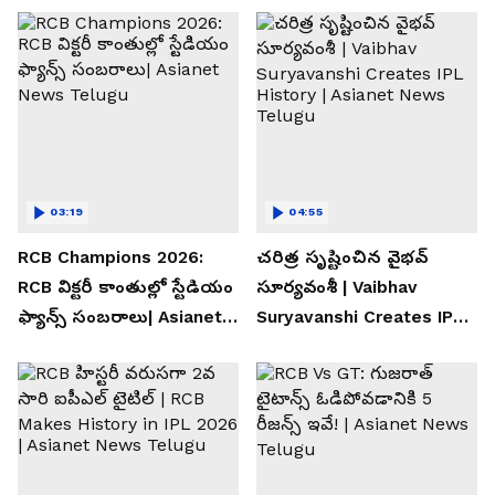
03:19
04:55
RCB Champions 2026:
చరిత్ర సృష్టించిన వైభవ్
RCB విక్టరీ కాంతుల్లో స్టేడియం
సూర్యవంశీ | Vaibhav
ఫ్యాన్స్ సంబరాలు| Asianet
Suryavanshi Creates IPL
News Telugu
History | Asianet News
Telugu