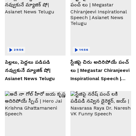
29:56
14:56
పిల్లలు, పెద్దలు పడిపడి
స్టేజిపై చిరు అదిరిపోయే పంచ్
నవ్వుకునే మ్యాజిక్ షో|
లు | Megastar Chiranjeevi
Asianet News Telugu
Inspirational Speech |
Asianet News Telugu