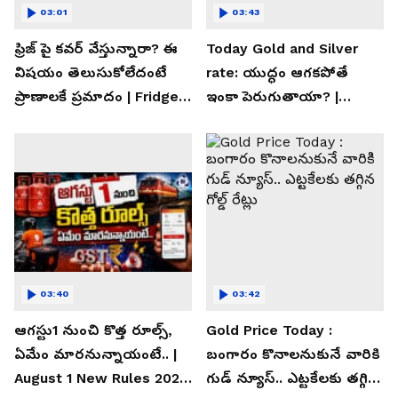
03:01
03:43
ఫ్రిజ్ పై కవర్ వేస్తున్నారా? ఈ
Today Gold and Silver
విషయం తెలుసుకోలేదంటే
rate: యుద్ధం ఆగకపోతే
ప్రాణాలకే ప్రమాదం | Fridge
ఇంకా పెరుగుతాయా? |
Cover Warning
Asianet News Telugu
03:40
03:42
ఆగస్టు1 నుంచి కొత్త రూల్స్,
Gold Price Today :
ఏమేం మారనున్నాయంటే.. |
బంగారం కొనాలనుకునే వారికి
August 1 New Rules 2026
గుడ్ న్యూస్.. ఎట్టకేలకు తగ్గిన