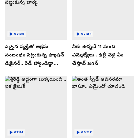
07:38
02:24
పెళ్ళైన వ్యక్తితో అక్రమ
నీకు ఉన్నదే 11 మంది
సంబంధం పెట్టుకున్న ఫ్యాషన్
ఎమ్మెల్యేలు.. ఢిల్లీ వెళ్లి ఏం
డిజైనర్.. రెడ్ హ్యాండెడ్గా
చేస్తావ్ జగన్
పట్టుకున్న భార్య.
01:34
00:27