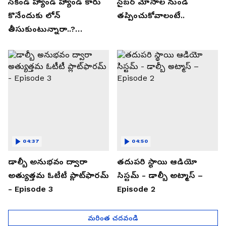
సెకండ్ హ్యాండ్ హ్యాండ్ కారు
సైబర్ మోసాల నుండి
కొనేందుకు లోన్
తప్పించుకోవాలంటే..
తీసుకుంటున్నారా..?
తప్పకుండ ఈ విషయాలు
తెలుసుకోండి..!
04:37
04:50
డాల్బీ అనుభవం ద్వారా
తదుపరి స్థాయి ఆడియో
అత్యుత్తమ ఓటీటీ ప్లాట్‌ఫారమ్
సిస్టమ్ - డాల్బీ అట్మాస్ –
- Episode 3
Episode 2
మరింత చదవండి