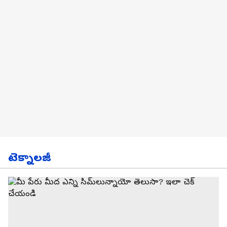
టెక్నాలజీ