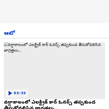
ఆటో
02:32
వర్షాకాలంలో ఎలక్ట్రిక్ కార్ ఓనర్స్ తప్పకుండ
తీసుకోవలిసిన జాగ్రత్తలు...