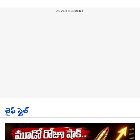
లైఫ్ స్టైల్