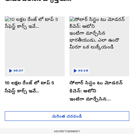
05:37
03:28
10 లక్షల రేంజ్ లో టాప్ 5
సోలార్ సిస్టం టు మోడరన్
సేఫెస్ట్ కార్స్ ఇవే...
కిచెన్: ఆటోని
ఇంటిగా మార్చేసిన
భారతీయుడు, ఎలా ఉందొ
మీరూ ఒక లుక్కేయండి
మరింత చదవండి