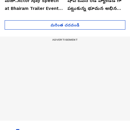
మజా..Actor Ajay Speech
షాప్ ఓపెన్ రెడ్ హ్యాండెడ్ గా
at Bhairam Trailer Event |
పట్టుకున్న భూమన అభినయ్|
Asianet News Telugu
Asianet News Telugu
మరింత చదవండి