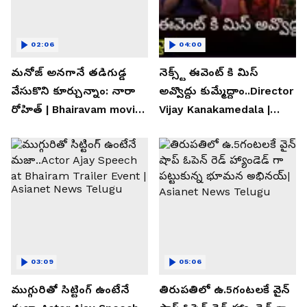
02:06
04:00
మనోజ్ అనగానే తడిగుడ్డ
నెక్స్ట్ ఈవెంట్ కి మిస్
వేసుకొని కూర్చున్నాం: నారా
అవ్వొద్దు కుమ్మేద్దాం..Director
రోహిత్ | Bhairavam movie |
Vijay Kanakamedala |
Asianet News Telugu
Asianet News Telugu
03:09
05:06
ముగ్గురితో సిట్టింగ్ ఉంటేనే
తిరుపతిలో ఉ.5గంటలకే వైన్