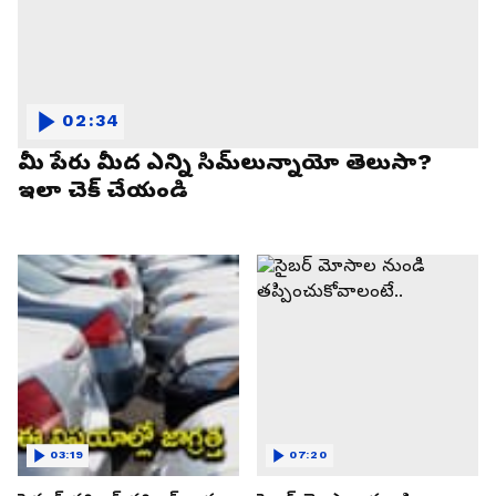
02:34
మీ పేరు మీద ఎన్ని సిమ్‌లున్నాయో తెలుసా?
ఇలా చెక్ చేయండి
03:19
07:20