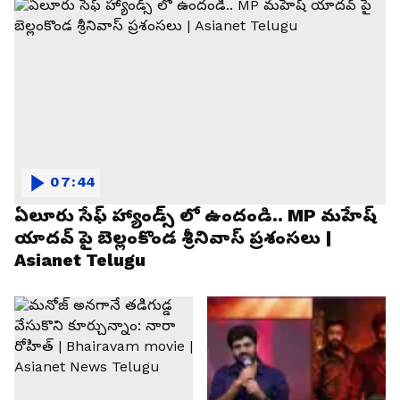
07:44
ఏలూరు సేఫ్ హ్యాండ్స్ లో ఉందండి.. MP మహేష్
యాదవ్ పై బెల్లంకొండ శ్రీనివాస్ ప్రశంసలు |
Asianet Telugu