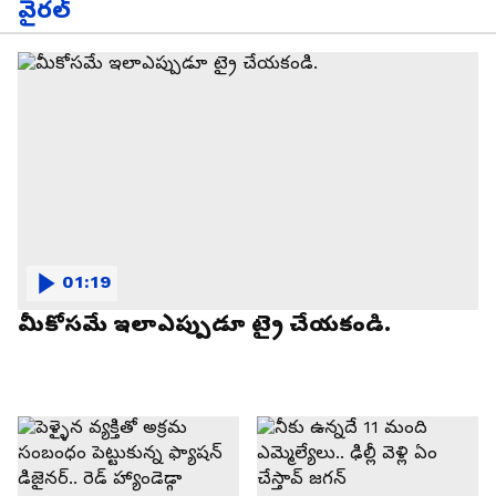
వైరల్
01:19
మీకోసమే ఇలాఎప్పుడూ ట్రై చేయకండి.