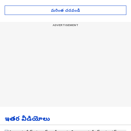
| Asianet News Telugu
గోల్డ్ రేట్లు
మరింత చదవండి
ఇతర వీడియోలు