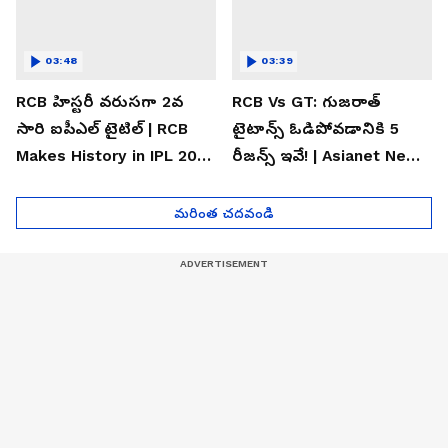
03:48
03:39
RCB హిస్టరీ వరుసగా 2వ
RCB Vs GT: గుజరాత్
సారి ఐపీఎల్ టైటిల్ | RCB
టైటాన్స్ ఓడిపోవడానికి 5
Makes History in IPL 2026
రీజన్స్ ఇవే! | Asianet News
| Asianet News Telugu
Telugu
మరింత చదవండి