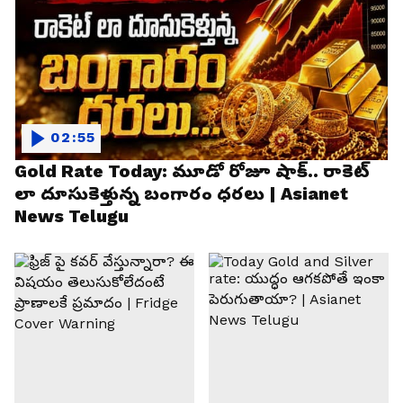
02:55
Gold Rate Today: మూడో రోజూ షాక్.. రాకెట్
లా దూసుకెళ్తున్న బంగారం ధరలు | Asianet
News Telugu