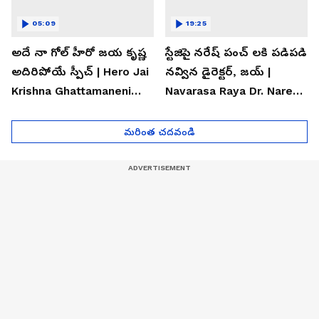
05:09
19:25
అదే నా గోల్ హీరో జయ కృష్ణ
స్టేజిపై నరేష్ పంచ్ లకి పడిపడి
అదిరిపోయే స్పీచ్ | Hero Jai
నవ్విన డైరెక్టర్, జయ్ |
Krishna Ghattamaneni
Navarasa Raya Dr. Naresh
Speech
VK Funny Speech
మరింత చదవండి