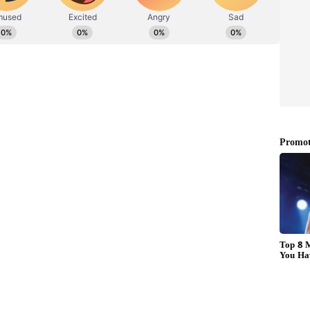
ను ప్రజలు అవగాహన చేసుకోవడానికి, వీలైన సూచనలు చేయడానికి
ు, అంశాల గురించి ప్రజలకు తెలుస్తుంది. . ఇక కొన్ని దేశాల్లో
డుదల చేస్తారు. గ్రీన్ పేపర్ను శ్వేత పత్రం కంటే ముందే విడుదల
్వం విడుదల చేసే సూత్రప్రాయ నివేదికను గ్రీన్ పేపర్ అంటారు.
ుత్వం ప్రతిపాదనలు, చర్చల సారాంశం, ఇతర సలహాలు
ట్ సమావేశాల్లోనే యూపీఏ హయాంలో జరిగిన ఆర్థిక అవకతవకలపై
ఐ సమాచారం ప్రకారం, “ఈ శ్వేతపత్రం దేశ ఆర్థిక ఇబ్బందులు,
రించి మరింత వివరంగా తెలియజేస్తుంది. అదే సమయంలో
ప్రయోజనాలను చర్చిస్తుంది.