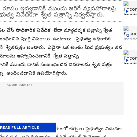
ు రూపం ఇవ్వడానికి ముందు జరిగే వ్యవహారాలపై
్వ నివేదికగా శ్వేత పత్రాన్ని నిర్వచిస్తారు.
 చేసే సాధికారిక నివేదిక లేదా మార్గదర్శక పత్రాన్ని శ్వేత
ంధించిన పూర్తి వివరాలు ఉంటాయి. ప్రభుత్వ అధికారిక
నే శ్వేతపత్రం అంటారు. ఏదైనా ఒక అంశం మీద ప్రభుత్వం తన
లను ఆహ్వానించడానికి శ్వేత పత్రాన్ని
డానికి ముందు దానికి సంబంధించిన వివరాలను శ్వేత పత్రం
న్ని అందించడానికి ఉపయోగిస్తారు.
READ FULL ARTICLE
ుత్వం విడుదల చేసింది. ఆ సమయంలో చర్చిలు ప్రభుత్వం విడుదల