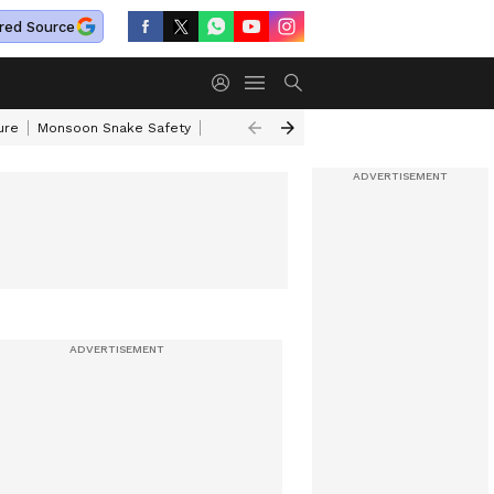
red Source
ure
Monsoon Snake Safety
Akkineni Nageswara Rao
IRCTC Tour Pac