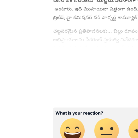
చేసిన ఒక నివేదికను మొట్టమొదటిసారిగా శ
అంటారు. ఇది ముసాయిదా పత్రంగా ఉంది.
బ్రిటిష్ హై కమిషనర్ సర్ హెర్బర్ట్ శామ్
చట్టపరమైన ప్రతిపాదనలకు… బిల్లు రూపం 
అభిప్రాయాలను సేకరించే ప్రభుత్వ నివేదికగా శ
నిర్వచించిన ఈ శ్వేత పత్రాన్ని భారత్, క
వ్యవహారాల్లో శ్వేత పత్రాలను విడుదల చేస్త
ABOUT THE AUTHOR
BS
Bukka Sumabala