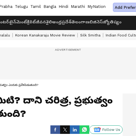
Prabha
Telugu
Tamil
Bangla
Hindi
Marathi
MyNation
Add Prefer
ంటర్‌టైన్‌మెంట్
క్రికెట్
జీవనశైలి
ఆంధ్రప్రదేశ్
తెలంగాణ
బిజినెస్
జ్యోతిష్యం
halalu
Korean Kanakaraju Movie Review
Silk Smitha
Indian Food Cult
రభుత్వం ఎందుకు ప్రవేశపెడుతుంది?
టి? దాని చరిత్ర, ప్రభుత్వం
తుంది?
Follow Us