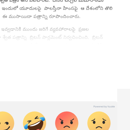
్వేత పత్రం అని పిలిచారట. దీనినే చర్చిల్ మెమోరాండం
 ఇందులో యూదులపై పాలస్తీనా హింసపై ఆ దేశంలోని తొలి
యూల్ ఈ ముసాయిదా పత్రాన్ని రూపొందించారు.
ఇవ్వడానికి ముందు జరిగే వ్యవహారాలపై ప్రజల
్వేత పత్రాన్ని బ్రిటన్ పార్లమెంట్ నిర్వచించింది. బ్రిటన్
ెనడా, అమెరికా లాంటి దేశాలు అనుసరిస్తున్నాయి. ఇప్పటికి పాలన
ున్నాయి.