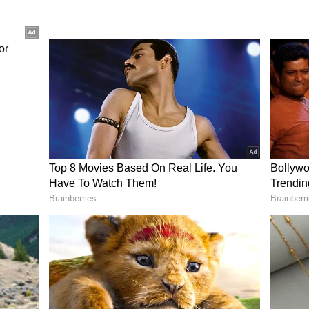
ని నరేంద్ర మోదీ కూడా సమాధానం ఇవ్వనున్నారు. పదవీ విరమణ
్కోలు ఇవ్వనున్నారు. దీనికోసం పార్లమెంట్ సెషన్‌ను ఒక
యా సంస్థకు ఇచ్చిన ఇంటర్వ్యూలో, త్వరలో పార్లమెంటుకు
్లు చెప్పారు. ఆమె మాట్లాడుతూ. "అనైతికంగా ఉన్న ప్రతిదీ
ైన నిర్ణయాలు ఆర్థిక వ్యవస్థకు ఎలా లాభం కలిగిస్తోందో
పోయాం. గనుల నుండి బ్యాంకుల వరకు ఆర్థిక వ్యవస్థలోని
 పీడిస్తున్నాయి" అని సీతారామన్ అన్నారు. ప్రజలు తమపై లేదా