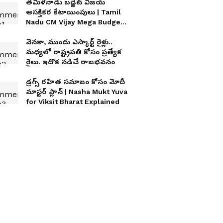
తమిళనాడు బడ్జెట్ విజయ్
ఆసక్తికర కేటాయింపులు | Tamil
Nadu CM Vijay Mega Budget
2026
వెనకా, ముందు ఎస్కార్ట్ రైళ్లు..
మధ్యలో రాష్ట్రపతి కోసం ప్రత్యేక
రైలు. ఇదొక న‌డిచే రాజ‌భ‌వ‌నం
డ్రగ్స్ రహిత సమాజం కోసం మోదీ
మాస్టర్ ప్లాన్ | Nasha Mukt Yuva
for Viksit Bharat Explained