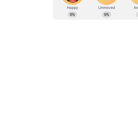
ఈ శ్వేత పత్రాల వల్ల ప్రభుత్వ పనితీరు
అవకాశం ఉంటుంది. ప్రభుత్వ విధాన నిర్ణయాల
ఈ శ్వేత పత్రంతో పాటు గ్రీన్ పేపర్ కూడా వి
చేస్తారు. శ్వేత పత్రానికంటే ముందు ప్రభుత
దీంట్లో ఒక అంశానికి సంబంధించిన ప్రభ
ఉంటాయి.
ఇక ఇప్పటికి వస్తే.. ప్రస్తుత పార్లమెం
కేంద్రం శ్వేతపత్రం సమర్పించనుంది. ఏఎన్
ఆర్థిక వ్యవస్థపై దాని దుష్ప్రభావాల గు
నిర్మాణాత్మక చర్య తీసుకోవడం వల్ల కలిగే 