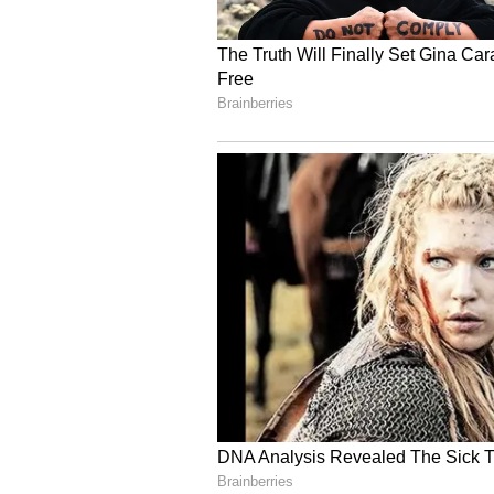
దాని సంస్థలపై విశ్వాసం కోల్పోకూడదని ప్
ప్రభుత్వం ఆలస్యం చేసిందని ఆమె పేర్కొన్నా
అందుకే శ్వేతపత్రం ఆలస్యం అయింది ”అని ఆ
ఫిబ్రవరి 1న మధ్యంతర బడ్జెట్‌ను ప్రవేశప
దేశం ఎక్కడ ఉంది, ఇప్పుడు ఎక్కడ ఉందో శ