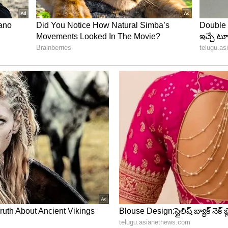
రభుత్వం కోరుకోవడం వల్ల శ్వేతపత్రాన్ని విడుదల చేయడంలో
రు. మొదట ప్రధానమంత్రి ఆర్థిక వ్యవస్థను స్థిరీకరించారు.
మె పేర్కొంది.
ెట్టిన అనంతరం నిర్మలా సీతారామన్‌ మాట్లాడుతూ 2014 వరకు
్వేతపత్రం తెలుపుతుంది అన్నారు.