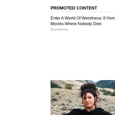
రాజ్యసభలో ధన్యవాద తీర్మానానికి ప్రధా
చేయనున్న 56 మంది రాజ్యసభ సభ్యులకు వీడ
రోజు పొడిగించారు.
ఆర్థిక మంత్రి నిర్మలా సీతారామన్ ఓ మీడి
శ్వేతపత్రాన్ని సమర్పించాలని భావిస్తున్నట
శ్వేతపత్రంలో కవర్ చేస్తామని తెలిపారు. సర
చెబుతామని’ ఆమె పేర్కొంది.
"మనం పది అద్భుతమైన సంవత్సరాలను కోల్
ప్రతి రంగాన్ని ఈ పదేళ్ల కాలంలో సమస్యలు