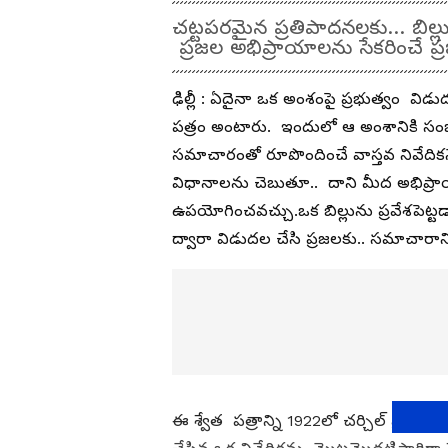
చట్టపరమైన ప్రతిపాదనలకు… బిల్ల
ప్రజల అభిప్రాయాలను సేకరించే ప్రభుత
ఢిల్లీ : ఏదైనా ఒక అంశంపై ప్రభుత్వం విడుదల
పత్రం అంటారు. ఇందులో ఆ అంశానికి సంబ
సమాచారంతో రూపొందించే వాస్తవ నివేదిక
విధానాలను చెబుతూ.. దాని మీద అభిప్రాయా
ఉపయోగించవచ్చు.ఒక బిల్లును ప్రవేశపెట్ట
ద్వారా విడుదల చేసి ప్రజలకు.. సమాచారా
ఈ శ్వేత పత్రాన్ని 1922లో చర్చిల్ ప్రభ