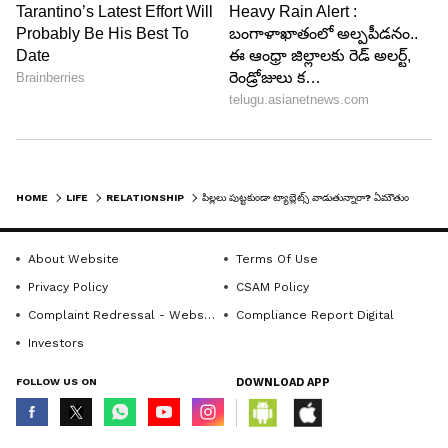
5
7
HOME
LIFE
RELATIONSHIP
పిల్లలు పుట్టకుండా ట్యాబ్లెట్స్ వాడుతున్నారా? ఏమౌతుందో తెలుసా?
అత్యవసర మాత్రలు అధిక మొత్తంలో హార్మోన్లను కలిగి
About Website
Terms Of Use
ఉంటాయి. వాటి అధిక వినియోగం హార్మోన్ల సమతుల్యతను
Privacy Policy
CSAM Policy
దెబ్బతీస్తుంది. ఈ మాత్రను వాడిన నెలలో స్త్రీలకు సక్రమంగా
Complaint Redressal - Website
Compliance Report Digital
రక్తస్రావం రావచ్చు. కానీ, ఈ మాత్రలు సంతానోత్పత్తిపై
Investors
ఎటువంటి ప్రతికూల ప్రభావాన్ని చూపవు.
FOLLOW US ON
DOWNLOAD APP