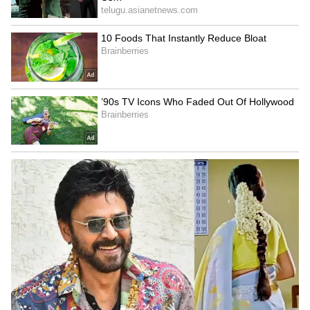
మాత్రలను తీసుకుంటారు, అయితే ఇది వారి ఆరోగ్యానికి
భారీ ప్రమాదాలను కలిగిస్తుంది. ఇలా చేయడం వల్ల హార్మోన్ల
సమతుల్యత దెబ్బతినడమే కాకుండా పీరియడ్స్ సమస్య
కూడా వస్తుంది.