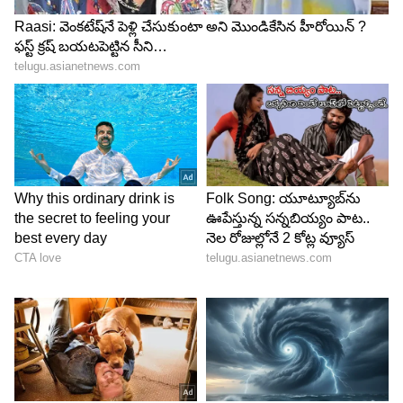
4
7
Women Health
సీనియర్ గైనకాలజిస్టుల ప్రకారం, అత్యవసర గర్భనిరోధక
మాత్రలు అత్యవసర పరిస్థితుల్లో మాత్రమే ఉపయోగించాలి.
గర్భం రాకుండా ఉండటానికి అత్యవసర మాత్రలు పదేపదే
తీసుకోవడం తీవ్రమైన దుష్ప్రభావాలకు కారణమవుతుంది.
గర్భం రాకుండా ఉండేందుకు మహిళలు గర్భనిరోధక
మాత్రలు క్రమం తప్పకుండా వాడితే మంచిది.