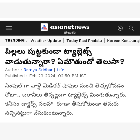
తెలుగు
TRENDING :
Weather Update
Today Rasi Phalalu
Korean Kanakaraj
పిల్లలు పుట్టకుండా ట్యాబ్లెట్స్
వాడుతున్నారా? ఏమౌతుందో తెలుసా?
Author :
Ramya Sridhar
|
Life
Published :
Feb 29 2024, 02:50 PM IST
సింపుల్ గా వాళ్లే మెడికల్ షాపుల నుంచి తెచ్చుకోవడం
రోజూ.. బఠానీలు తిన్నట్లుగా ట్యాబ్లెట్స్ మింగుతున్నారు.
కనీసం డాక్టర్స్ సలహా కూడా తీసుకోకుండా తమకు
నచ్చినట్లుగా వేసుకుంటున్నారు.