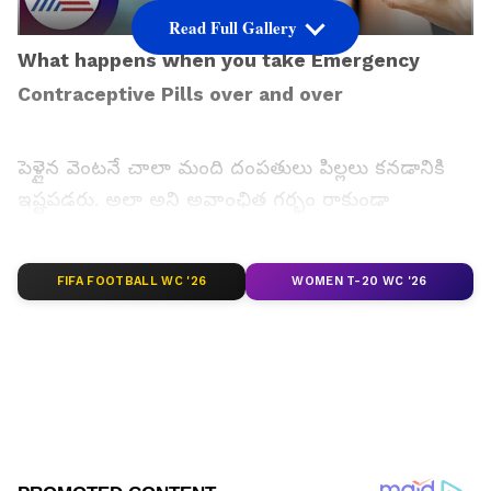
Read Full Gallery
What happens when you take Emergency
Contraceptive Pills over and over
పెళ్లైన వెంటనే చాలా మంది దంపతులు పిల్లలు కనడానికి
ఇష్టపడరు. అలా అని అవాంఛిత గర్భం రాకుండా
ఉండేందుకు కండోమ్ వాడటం కూడా నచ్చదు. దీంతో..
పిల్లలు పుట్టకుండా ట్యాబ్లెట్స్ వేసుకుంటూ ఉంటారు. కానీ..
FIFA FOOTBALL WC '26
WOMEN T-20 WC '26
అలా ట్యాబ్లెట్స్ వేసుకోవడం వల్ల.. ఇతర సమస్యలు
వస్తాయని మీకు తెలుసా? గర్భం తాత్కాలికంగా ఆగడం
కాదు.. శాశ్వతంగా పిల్లలు పుట్టకుండా పోయే ప్రమాదం
ఉందని నిపుణులు హెచ్చరిస్తున్నారు.
గూగుల్‌లో ఆసక్తికరమైన సమాచారం కోసం ఏసియానెట్ తెలుగు
ను మీ ఫ్రిఫర్డ్ సోర్స్ గా ఎంచుకోండి