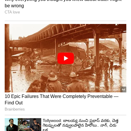
3
7
వైద్యుల ప్రకారం, మార్కెట్లో లభించే చాలా మందులు
అత్యవసర గర్భనిరోధక మాత్రలు, వీటిని మార్నింగ్ ఆఫ్టర్
పిల్స్ అని కూడా అంటారు. ఈ మాత్రలు అత్యవసర
పరిస్థితుల్లో మాత్రమే వాడాలి.తరచుగా తినకూడదు.
కానీ మహిళలు ఏమి చేస్తారు, అవాంఛిత గర్భధారణను
నివారించడానికి వారు పదేపదే ఈ అత్యవసర గర్భనిరోధక