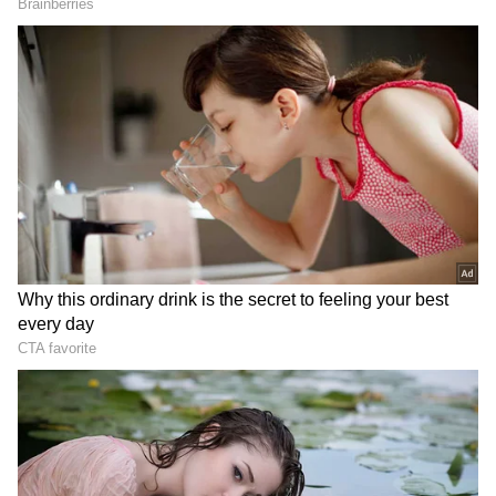
Contraceptive Pills
దాదాపు పిల్లలు పుట్టకుండా, గర్భం దాల్చకుండా ఆపే
ట్యాబ్లెట్స్ పేర్లు అందరికీ తెలుస్తున్నాయి. సింపుల్ గా వాళ్లే
మెడికల్ షాపుల నుంచి తెచ్చుకోవడం రోజూ.. బఠానీలు
తిన్నట్లుగా ట్యాబ్లెట్స్ మింగుతున్నారు. కనీసం డాక్టర్స్ సలహా
కూడా తీసుకోకుండా తమకు నచ్చినట్లుగా
వేసుకుంటున్నారు. కానీ వైద్యుల సలహా లేకుండానే
మహిళలు ఈ మాత్రలు వేసుకోవడం ఆందోళన కలిగిస్తోంది.