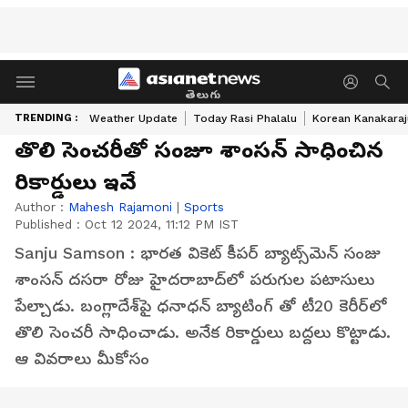
తెలుగు
TRENDING :
Weather Update
Today Rasi Phalalu
Korean Kanakaraj
తొలి సెంచ‌రీతో సంజూ శాంస‌న్ సాధించిన
రికార్డులు ఇవే
Author :
Mahesh Rajamoni
|
Sports
Published :
Oct 12 2024, 11:12 PM IST
Sanju Samson : భారత వికెట్ కీపర్ బ్యాట్స్‌మెన్ సంజు
శాంసన్ దసరా రోజు హైదరాబాద్‌లో పరుగుల ప‌టాసులు
పేల్చాడు. బంగ్లాదేశ్‌పై ధ‌నాధ‌న్ బ్యాటింగ్ తో టీ20 కెరీర్‌లో
తొలి సెంచరీ సాధించాడు. అనేక రికార్డులు బ‌ద్ద‌లు కొట్టాడు.
ఆ వివ‌రాలు మీకోసం